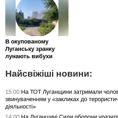
В окупованому
Луганську зранку
лунають вибухи
Найсвіжіші новини:
15:00
На ТОТ Луганщини затримали чолов
звинуваченням у «закликах до терористи
діяльності»
14:00
На Луганщині Сили оборони уразил