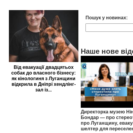
Пошук у новинах:
Наше нове від
Від евакуації двадцятьох
собак до власного бізнесу:
як кінологиня з Луганщини
відкрила в Дніпрі хендлінг-
зал із...
Директорка музею Ні
Бондар — про стерео
про Луганщину, еваку
шелтер для переселе