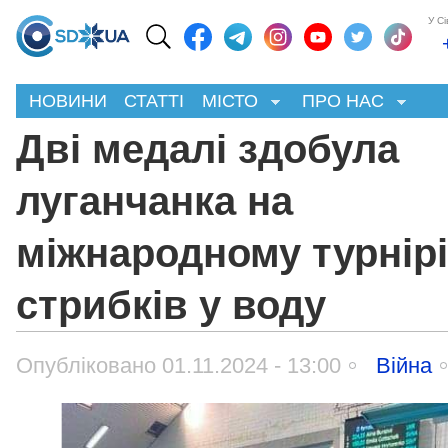
У С
НОВИНИ
СТАТТІ
МІСТО
ПРО НАС
Дві медалі здобула
луганчанка на
міжнародному турнірі
стрибків у воду
Опубліковано 01.11.2024 - 13:00
Війна