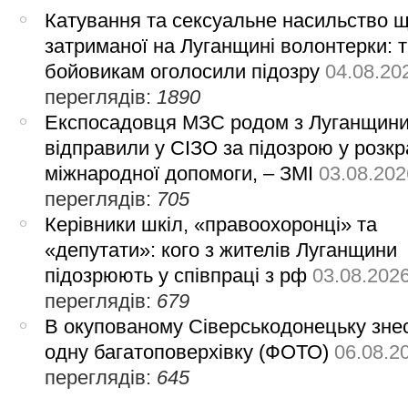
Катування та сексуальне насильство 
затриманої на Луганщині волонтерки: 
бойовикам оголосили підозру
04.08.20
переглядів:
1890
Експосадовця МЗС родом з Луганщин
відправили у СІЗО за підозрою у розкр
міжнародної допомоги, – ЗМІ
03.08.202
переглядів:
705
Керівники шкіл, «правоохоронці» та
«депутати»: кого з жителів Луганщини
підозрюють у співпраці з рф
03.08.202
переглядів:
679
В окупованому Сіверськодонецьку зне
одну багатоповерхівку (ФОТО)
06.08.2
переглядів:
645