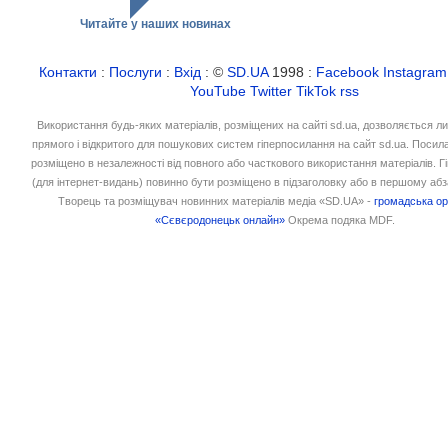
Читайте у наших новинах
Контакти
:
Послуги
:
Вхід
: ©
SD.UA
1998 :
Facebook
Instagram
YouTube
Twitter
TikTok
rss
Використання будь-яких матеріалів, розміщених на сайті sd.ua, дозволяється л
прямого і відкритого для пошукових систем гіперпосилання на сайт sd.ua. Посил
розміщено в незалежності від повного або часткового використання матеріалів. 
(для інтернет-видань) повинно бути розміщено в підзаголовку або в першому абз
Творець та розміщувач новинних матеріалів медіа «SD.UA» -
громадська ор
«Сєвєродонецьк онлайн»
Окрема подяка MDF.