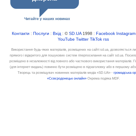
Читайте у наших новинах
Контакти
:
Послуги
:
Вхід
: ©
SD.UA
1998 :
Facebook
Instagram
YouTube
Twitter
TikTok
rss
Використання будь-яких матеріалів, розміщених на сайті sd.ua, дозволяється л
прямого і відкритого для пошукових систем гіперпосилання на сайт sd.ua. Посил
розміщено в незалежності від повного або часткового використання матеріалів. 
(для інтернет-видань) повинно бути розміщено в підзаголовку або в першому абз
Творець та розміщувач новинних матеріалів медіа «SD.UA» -
громадська ор
«Сєвєродонецьк онлайн»
Окрема подяка MDF.