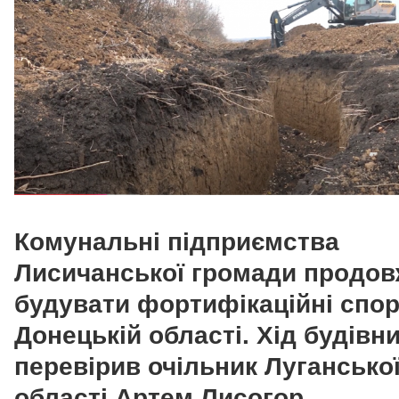
Комунальні підприємства
Лисичанської громади продо
будувати фортифікаційні спор
Донецькій області. Хід будівн
перевірив очільник Лугансько
області Артем Лисогор.