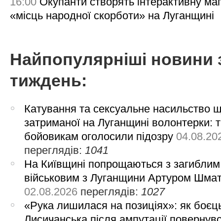
16:00
Окупанти створять інтерактивну ма
«місць народної скорботи» на Луганщині
Найпопулярніші новини 
тиждень:
Катування та сексуальне насильство 
затриманої на Луганщині волонтерки: 
бойовикам оголосили підозру
04.08.20
переглядів:
1041
На Київщині попрощаються з загиблим
військовим з Луганщини Артуром Шма
02.08.2026
переглядів:
1027
«Рука лишилася на позиціях»: як боєць
Лисичанська після ампутації повернув