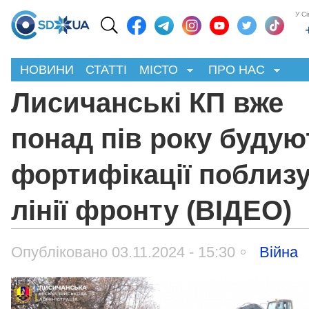
У С
НОВИНИ
СТАТТІ
МІСТО
ПРО НАС
Лисичанські КП вже
понад пів року будую
фортифікації поблиз
лінії фронту (ВІДЕО)
Опубліковано 03.11.2024 - 15:30
Війна