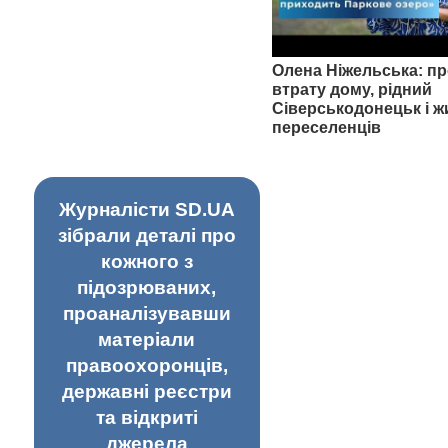
Олена Ніжельська: пр
втрату дому, рідний
Сіверськодонецьк і ж
переселенців
Журналісти SD.UA
зібрали деталі про
кожного з
підозрюваних,
проаналізувавши
матеріали
правоохоронців,
державні реєстри
та відкриті
джерела