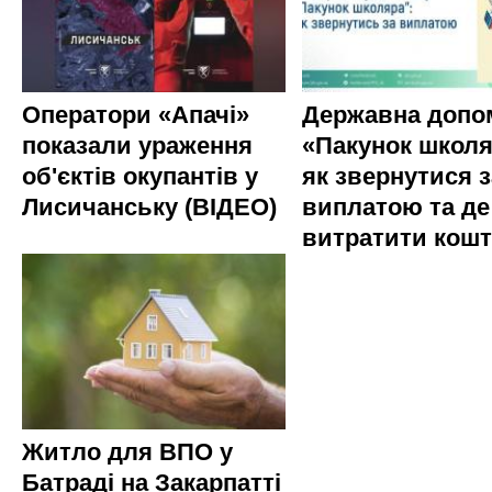
Оператори «Апачі»
Державна допо
показали ураження
«Пакунок школя
об'єктів окупантів у
як звернутися з
Лисичанську (ВІДЕО)
виплатою та де
витратити кош
Житло для ВПО у
Батраді на Закарпатті