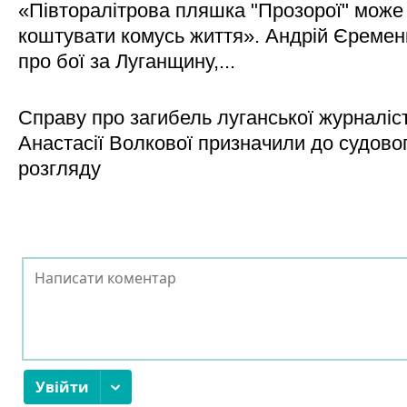
«Півторалітрова пляшка "Прозорої" може
коштувати комусь життя». Андрій Єреме
про бої за Луганщину,...
Справу про загибель луганської журналіс
Анастасії Волкової призначили до судово
розгляду