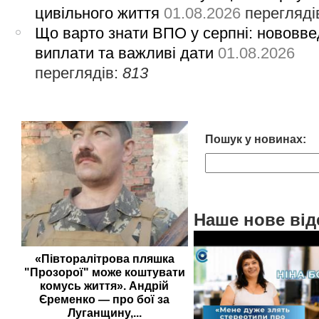
цивільного життя
01.08.2026
перегляді
Що варто знати ВПО у серпні: нововве
виплати та важливі дати
01.08.2026
переглядів:
813
Пошук у новинах:
Наше нове від
«Півторалітрова пляшка
"Прозорої" може коштувати
комусь життя». Андрій
Єременко — про бої за
Луганщину,...