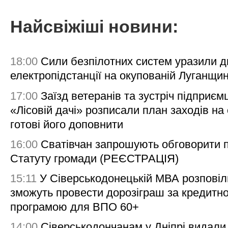
Найсвіжіші новини:
18:00
Сили безпілотних систем уразили д
електропідстанції на окупованій Луганщи
17:00
Заїзд ветеранів та зустріч підприємц
«Лісовій дачі» розписали план заходів на 
готові його доповнити
16:00
Сватівчан запрошують обговорити 
Статуту громади (РЕЄСТРАЦІЯ)
15:11
У Сіверськодонецькій МВА розповіл
зможуть провести дорозіграш за кредитн
програмою для ВПО 60+
14:00
Сіверськодончанам у Дніпрі видали