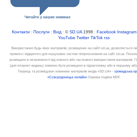
Читайте у наших новинах
Контакти
:
Послуги
:
Вхід
: ©
SD.UA
1998 :
Facebook
Instagram
YouTube
Twitter
TikTok
rss
Використання будь-яких матеріалів, розміщених на сайті sd.ua, дозволяється л
прямого і відкритого для пошукових систем гіперпосилання на сайт sd.ua. Посил
розміщено в незалежності від повного або часткового використання матеріалів. 
(для інтернет-видань) повинно бути розміщено в підзаголовку або в першому абз
Творець та розміщувач новинних матеріалів медіа «SD.UA» -
громадська ор
«Сєвєродонецьк онлайн»
Окрема подяка MDF.