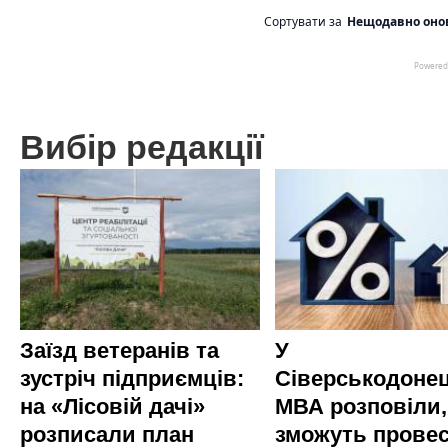
Вибір редакції
Заїзд ветеранів та
У
зустріч підприємців:
Сіверськодонец
на «Лісовій дачі»
МВА розповіли,
розписали план
зможуть прове