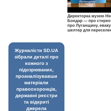
Директорка музею Ні
Бондар — про стерео
про Луганщину, еваку
шелтер для переселе
Журналісти SD.UA
зібрали деталі про
кожного з
підозрюваних,
проаналізувавши
матеріали
правоохоронців,
державні реєстри
та відкриті
джерела