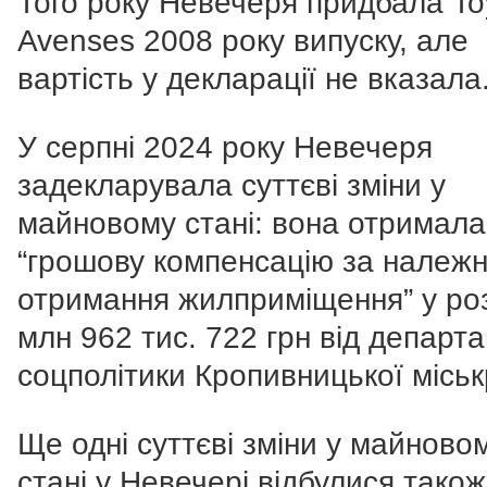
Того року Невечеря придбала To
Avenses 2008 року випуску, але
вартість у декларації не вказала
У серпні 2024 року Невечеря
задекларувала суттєві зміни у
майновому стані: вона отримала
“грошову компенсацію за належн
отримання жилприміщення” у роз
млн 962 тис. 722 грн від департ
соцполітики Кропивницької міськ
Ще одні суттєві зміни у майново
стані у Невечері відбулися також