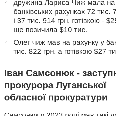
дружина Лариса Чиж мала на
банківських рахунках 72 тис. 
і 37 тис. 914 грн, готівкою - $25
ще позичила $10 тис.
Олег чиж мав на рахунку у ба
тис. 822 грн, а готівкою $27 ти
Іван Самсонюк - заступ
прокурора Луганської
обласної прокуратури
Самсонюк у 2023 році мав такі д