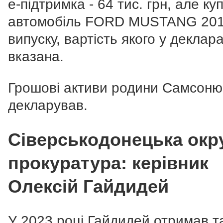
е-підтримка - 64 тис. грн, але ку
автомобіль FORD MUSTANG 201
випуску, вартість якого у деклара
вказана.
Грошові активи родини Самсоню
декларував.
Сіверськодонецька окр
прокуратура: керівник
Олексій Гайдидей
У 2023 році Гайдидей отримав та