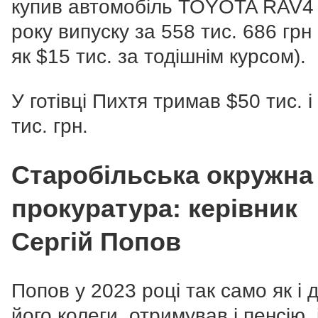
купив автомобіль TOYOTA RAV4
року випуску за 558 тис. 686 грн
як $15 тис. за тодішнім курсом).
У готівці Пихтя тримав $50 тис. і
тис. грн.
Старобільська окружна
прокуратура: керівник
Сергій Попов
Попов у 2023 році так само як і д
його колеги, отримував і пенсію, 