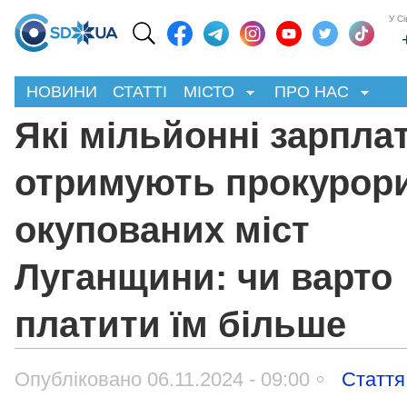
У С
НОВИНИ
СТАТТІ
МІСТО
ПРО НАС
Які мільйонні зарпла
отримують прокурор
окупованих міст
Луганщини: чи варто
платити їм більше
Опубліковано 06.11.2024 - 09:00
Стаття