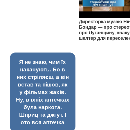
Директорка музею Ні
Бондар — про стерео
про Луганщину, еваку
шелтер для переселе
Я не знаю, чим їх
накачують. Бо в
них стріляєш, а він
встав та пішов, як
у фільмах жахів.
Ну, в їхніх аптечках
була наркота.
Шприц та джгут. І
ото вся аптечка