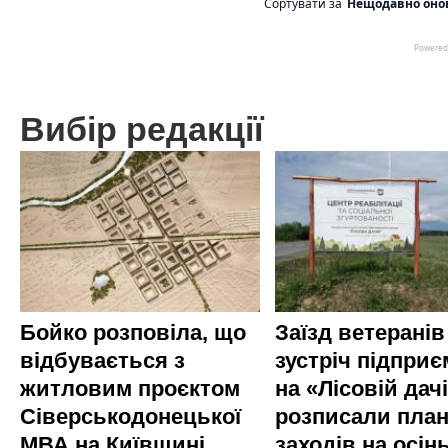
Вибір редакції
Бойко розповіла, що
Заїзд ветеранів
відбувається з
зустріч підприє
житловим проєктом
на «Лісовій дач
Сіверськодонецької
розписали пла
МВА на Київщині
заходів на осінь