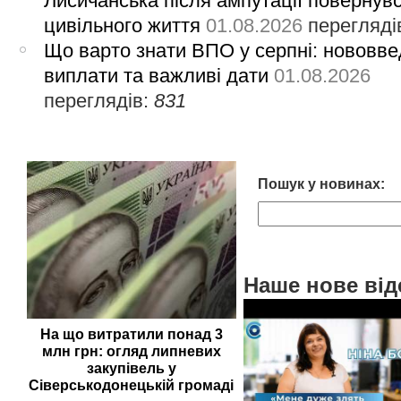
Лисичанська після ампутації повернув
цивільного життя
01.08.2026
перегляді
Що варто знати ВПО у серпні: нововве
виплати та важливі дати
01.08.2026
переглядів:
831
Пошук у новинах:
Наше нове від
На що витратили понад 3
млн грн: огляд липневих
закупівель у
Сіверськодонецькій громаді