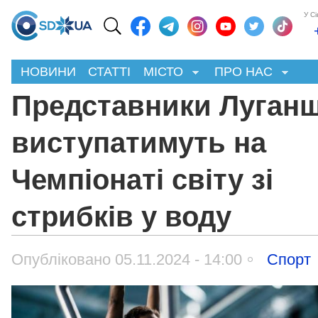
У С
НОВИНИ
СТАТТІ
МІСТО
ПРО НАС
Представники Луган
виступатимуть на
Чемпіонаті світу зі
стрибків у воду
Опубліковано 05.11.2024 - 14:00
Спорт