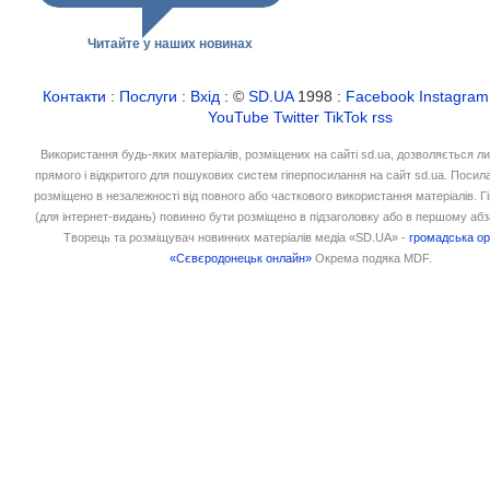
Читайте у наших новинах
Контакти
:
Послуги
:
Вхід
: ©
SD.UA
1998 :
Facebook
Instagram
YouTube
Twitter
TikTok
rss
Використання будь-яких матеріалів, розміщених на сайті sd.ua, дозволяється л
прямого і відкритого для пошукових систем гіперпосилання на сайт sd.ua. Посил
розміщено в незалежності від повного або часткового використання матеріалів. 
(для інтернет-видань) повинно бути розміщено в підзаголовку або в першому абз
Творець та розміщувач новинних матеріалів медіа «SD.UA» -
громадська ор
«Сєвєродонецьк онлайн»
Окрема подяка MDF.