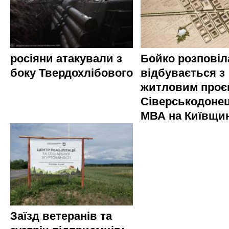
росіяни атакували з
Бойко розповіл
боку Твердохлібового
відбувається з
житловим проє
Сіверськодонец
МВА на Київщин
Заїзд ветеранів та