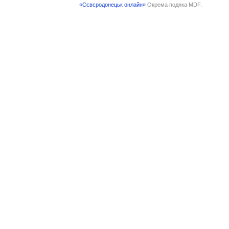
«Сєвєродонецьк онлайн»
Окрема подяка MDF.