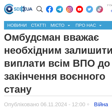
У С
НОВИНИ
СТАТТІ
МІСТО
ПРО НАС
Омбудсман вважає
необхідним залишит
виплати всім ВПО до
закінчення воєнного
стану
Опубліковано 06.11.2024 - 12:00
Війна