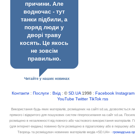
причини. Але
водночас - тут
танки підбили, а
поряд люди у
дворі траву
косять. Це якось
не зовсім
правильно.
Читайте у наших новинах
Контакти
:
Послуги
:
Вхід
: ©
SD.UA
1998 :
Facebook
Instagram
YouTube
Twitter
TikTok
rss
Використання будь-яких матеріалів, розміщених на сайті sd.ua, дозволяється л
прямого і відкритого для пошукових систем гіперпосилання на сайт sd.ua. Посил
розміщено в незалежності від повного або часткового використання матеріалів. 
(для інтернет-видань) повинно бути розміщено в підзаголовку або в першому абз
Творець та розміщувач новинних матеріалів медіа «SD.UA» -
громадська ор