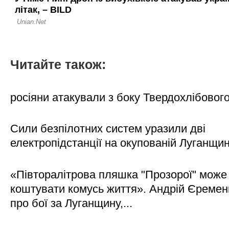
Читайте також:
росіяни атакували з боку Твердохлібовог
Сили безпілотних систем уразили дві
електропідстанції на окупованій Луганщи
«Півторалітрова пляшка "Прозорої" може
коштувати комусь життя». Андрій Єреме
про бої за Луганщину,...