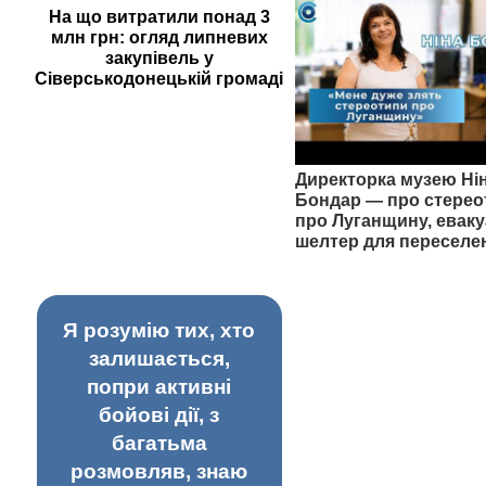
На що витратили понад 3
млн грн: огляд липневих
закупівель у
Сіверськодонецькій громаді
Директорка музею Ні
Бондар — про стерео
про Луганщину, еваку
шелтер для переселе
Я розумію тих, хто
залишається,
попри активні
бойові дії, з
багатьма
розмовляв, знаю