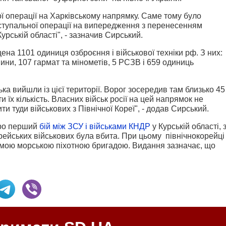
ї операції на Харківському напрямку. Саме тому було
тупальної операції на випередження з перенесенням
урській області", - зазначив Сирський.
щена 1101 одиниця озброєння і військової техніки рф. З них:
ни, 107 гармат та мінометів, 5 РСЗВ і 659 одиниць
ька вийшли із цієї території. Ворог зосередив там близько 45
и їх кількість. Власних військ росії на цей напрямок не
и туди військових з Північної Кореї", - додав Сирський.
про перший
бій між ЗСУ і військами КНДР
у Курській області, 
орейських військових була вбита. При цьому північнокорейці
емою морською піхотною бригадою. Видання зазначає, що