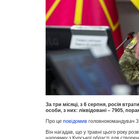
За три місяці, з 6 серпня, росія втрат
особи, з них: ліквідовані – 7905, пора
Про це
повідомив
головнокомандувач З
Він нагадав, що у травні цього року роз
напрямку з Курської області для створенн