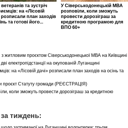
 ветеранів та зустріч
У Сіверськодонецькій МВА
иємців: на «Лісовій
розповіли, коли зможуть
» розписали план заходів
провести дорозіграш за
інь та готові його...
кредитною програмою для
ВПО 60+
я з житловим проєктом Сіверськодонецької МВА на Київщині
дві електропідстанції на окупованій Луганщині
ємців: на «Лісовій дачі» розписали план заходів на осінь та
и проєкт Статуту громади (РЕЄСТРАЦІЯ)
іли, коли зможуть провести дорозіграш за кредитною
за тиждень:
 щодо затриманої на Луганщині волонтерки: трьом