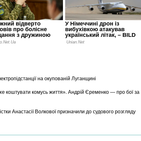
лектропідстанції на окупованій Луганщині
же коштувати комусь життя». Андрій Єременко — про бої за
істки Анастасії Волкової призначили до судового розгляду