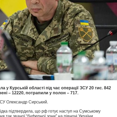
ила у Курській області під час операції ЗСУ 20 тис. 842
нені – 12220, потрапили у полон – 717.
СУ Олександр Сирський.
відка підтвердила, що рф готує наступ на Сумському
я так званої “буферної зони” на півночі України.