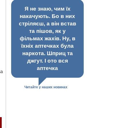
Я не знаю, чим їх
накачують. Бо в них
стріляєш, а він встав
та пішов, як у
фільмах жахів. Ну, в
їхніх аптечках була
наркота. Шприц та
джгут. І ото вся
аптечка
за
Читайте у наших новинах