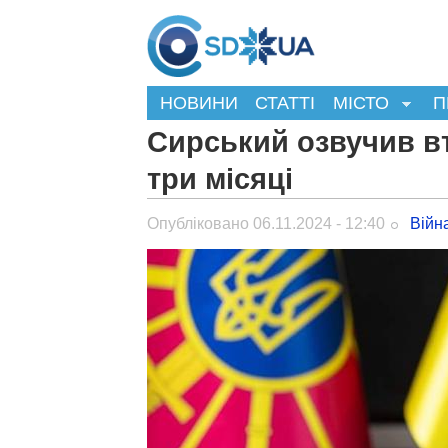
НОВИНИ
СТАТТІ
МІСТО
П
Сирський озвучив вт
три місяці
Опубліковано 06.11.2024 - 12:40
Війн