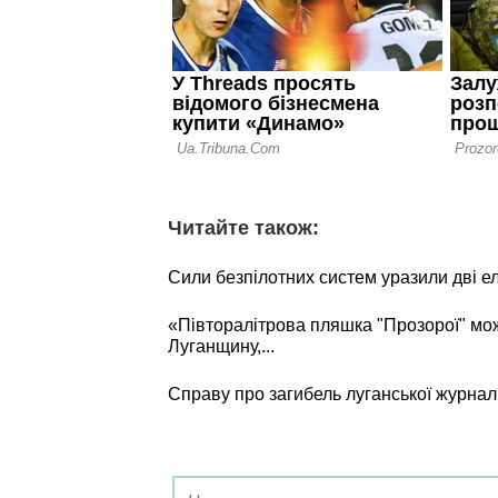
Читайте також:
Сили безпілотних систем уразили дві е
«Півторалітрова пляшка "Прозорої" мо
Луганщину,...
Справу про загибель луганської журнал