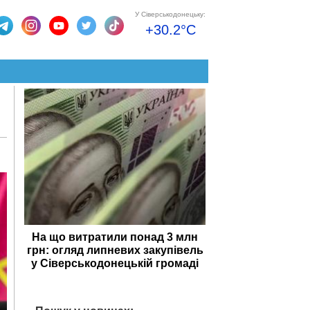
У Сіверськодонецьку:
+30.2°C
На що витратили понад 3 млн
грн: огляд липневих закупівель
у Сіверськодонецькій громаді