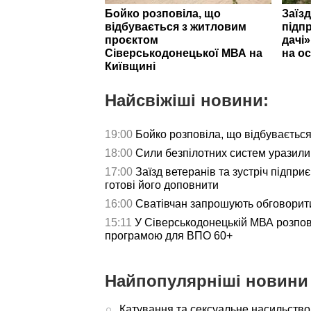
Бойко розповіла, що
Заїзд
відбувається з житловим
підпр
проєктом
дачі
Сіверськодонецької МВА на
на ос
Київщині
Найсвіжіші новини:
19:00
Бойко розповіла, що відбуваєтьс
18:00
Сили безпілотних систем уразили 
17:00
Заїзд ветеранів та зустріч підпри
готові його доповнити
16:00
Сватівчан запрошують обговорит
15:11
У Сіверськодонецькій МВА розпов
програмою для ВПО 60+
Найпопулярніші новини 
Катування та сексуальне насильство