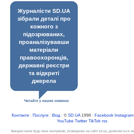
Журналісти SD.UA
зібрали деталі про
кожного з
підозрюваних,
проаналізувавши
матеріали
правоохоронців,
державні реєстри
та відкриті
джерела
Читайте у наших новинах
Контакти
:
Послуги
:
Вхід
: ©
SD.UA
1998 :
Facebook
Instagram
YouTube
Twitter
TikTok
rss
Використання будь-яких матеріалів, розміщених на сайті sd.ua, дозволяється л