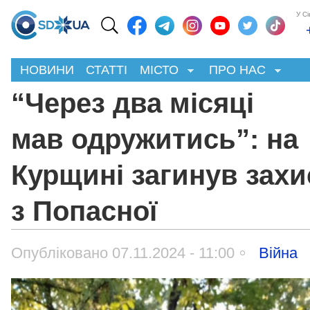
У С
НОВИНИ
СТАТТІ
МІСТО
ПРО НАС
“Через два місяці
мав одружитись”: на
Курщині загинув захи
з Попасної
Опубліковано 07.11.2024 - 11:00
Війна