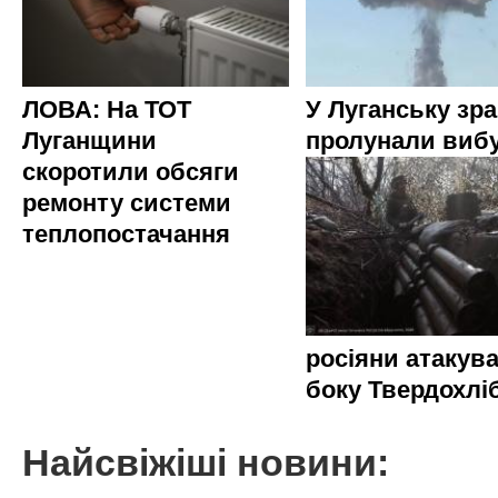
ЛОВА: На ТОТ
У Луганську зр
Луганщини
пролунали виб
скоротили обсяги
ремонту системи
теплопостачання
росіяни атакува
боку Твердохлі
Найсвіжіші новини: