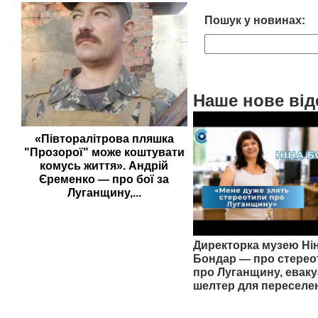
Пошук у новинах:
Наше нове від
«Півторалітрова пляшка
"Прозорої" може коштувати
комусь життя». Андрій
Єременко — про бої за
Луганщину,...
Директорка музею Ні
Бондар — про стерео
про Луганщину, еваку
шелтер для переселе