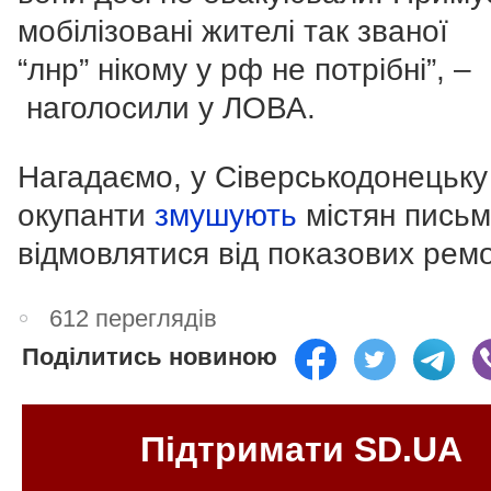
мобілізовані жителі так званої
“лнр” нікому у рф не потрібні”, –
наголосили у ЛОВА.
Нагадаємо, у Сіверськодонецьку
окупанти
змушують
містян пись
відмовлятися від показових ремо
612 переглядів
Поділитись новиною
Підтримати SD.UA