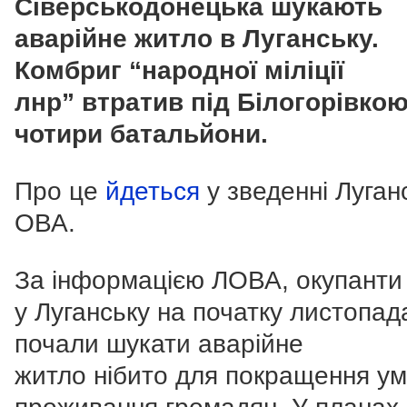
Сіверськодонецька шукають
аварійне житло в Луганську.
Комбриг “народної міліції
лнр” втратив під Білогорівко
чотири батальйони.
Про це
йдеться
у зведенні Луган
ОВА.
За інформацією ЛОВА, окупанти
у Луганську на початку листопад
почали шукати аварійне
житло нібито для покращення у