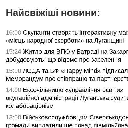
Найсвіжіші новини:
16:00
Окупанти створять інтерактивну ма
«місць народної скорботи» на Луганщині
15:24
Житло для ВПО у Батраді на Закарп
добудовують: що відомо про заселення
15:00
ЛОДА та БФ «Happy Mind» підписа
Меморандум про співпрацю та партнерст
14:00
Ексочільницю «управління освіти»
окупаційної адміністрації Луганська судит
колабораціонізм
13:00
Військовослужбовцям Сіверськодон
громади виплатили ще понад півмільйона