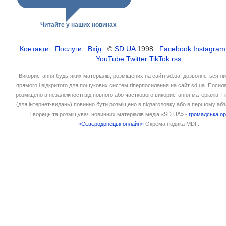
Читайте у наших новинах
Контакти
:
Послуги
:
Вхід
: ©
SD.UA
1998 :
Facebook
Instagram
YouTube
Twitter
TikTok
rss
Використання будь-яких матеріалів, розміщених на сайті sd.ua, дозволяється л
прямого і відкритого для пошукових систем гіперпосилання на сайт sd.ua. Посил
розміщено в незалежності від повного або часткового використання матеріалів. 
(для інтернет-видань) повинно бути розміщено в підзаголовку або в першому абз
Творець та розміщувач новинних матеріалів медіа «SD.UA» -
громадська ор
«Сєвєродонецьк онлайн»
Окрема подяка MDF.