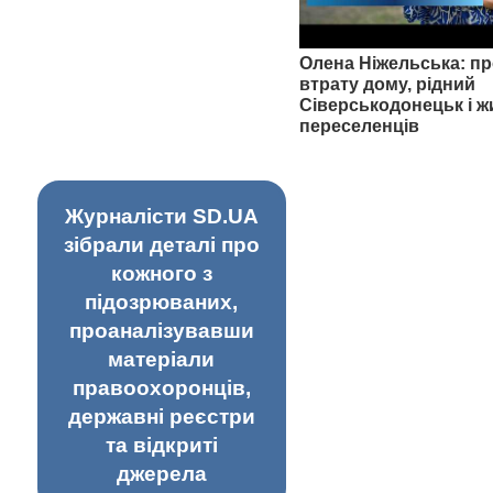
Олена Ніжельська: пр
втрату дому, рідний
Сіверськодонецьк і ж
переселенців
Журналісти SD.UA
зібрали деталі про
кожного з
підозрюваних,
проаналізувавши
матеріали
правоохоронців,
державні реєстри
та відкриті
джерела