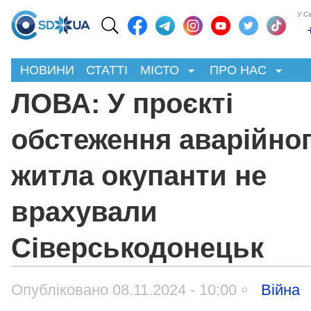
У С
НОВИНИ
СТАТТІ
МІСТО
ПРО НАС
ЛОВА: У проєкті
обстеження аварійно
житла окупанти не
врахували
Сіверськодонецьк
Опубліковано 08.11.2024 - 10:00
Війна