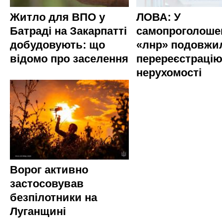
Житло для ВПО у
ЛОВА: У
Батраді на Закарпатті
самопроголоше
добудовують: що
«лнр» подовжи
відомо про заселення
перереєстраці
нерухомості
Ворог активно
застосовував
безпілотники на
Луганщині