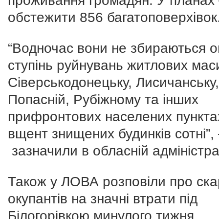
проживання громадян. У планах
обстежити 856 багатоповерхівок
“Водночас вони не збираються о
ступінь руйнувань житлових маси
Сіверськодонецьку, Лисичанську,
Попасній, Рубіжному та інших
прифронтових населених пункта
вщент знищених будинків сотні”,
зазначили в обласній адміністрац
Також у ЛОВА розповіли про ска
окупантів на значні втрати під
Білогорівкою минулого тижня.