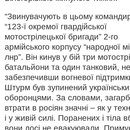
“Звинувачують в цьому команди
“123-ї окремої гвардійської
мотострілецької бригади” 2-го
армійського корпусу “народної міл
лнр”. Він кинув у бій три мотостр
батальйони та один танковий, н
забезпечивши вогневої підтримк
Штурм був зупинений українськ
оборонцями. За словами, загарб
втрати в росіян значні – як у техні
і у живій силі. Поранених і тіла 
вони досі не евакуювали. Приму