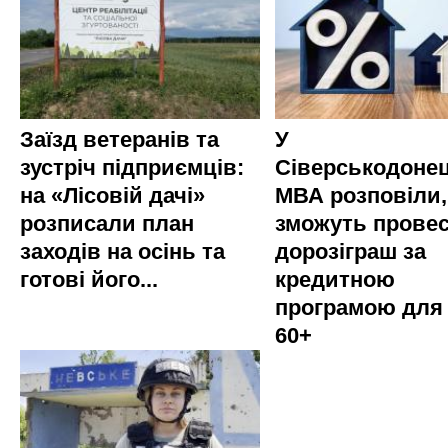
Заїзд ветеранів та
У
зустріч підприємців:
Сіверськодонец
на «Лісовій дачі»
МВА розповіли,
розписали план
зможуть прове
заходів на осінь та
дорозіграш за
готові його...
кредитною
програмою для
60+