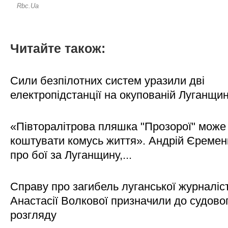
Читайте також:
Сили безпілотних систем уразили дві
електропідстанції на окупованій Луганщи
«Півторалітрова пляшка "Прозорої" може
коштувати комусь життя». Андрій Єреме
про бої за Луганщину,...
Справу про загибель луганської журналіс
Анастасії Волкової призначили до судово
розгляду