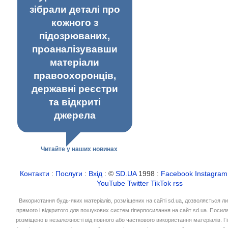
зібрали деталі про
кожного з
підозрюваних,
проаналізувавши
матеріали
правоохоронців,
державні реєстри
та відкриті
джерела
Читайте у наших новинах
Контакти
:
Послуги
:
Вхід
: ©
SD.UA
1998 :
Facebook
Instagram
YouTube
Twitter
TikTok
rss
Використання будь-яких матеріалів, розміщених на сайті sd.ua, дозволяється л
прямого і відкритого для пошукових систем гіперпосилання на сайт sd.ua. Посил
розміщено в незалежності від повного або часткового використання матеріалів. 