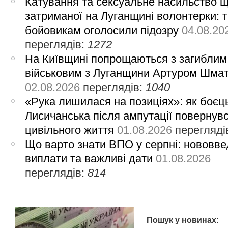
Катування та сексуальне насильство 
затриманої на Луганщині волонтерки: 
бойовикам оголосили підозру
04.08.20
переглядів:
1272
На Київщині попрощаються з загиблим
військовим з Луганщини Артуром Шма
02.08.2026
переглядів:
1040
«Рука лишилася на позиціях»: як боєць
Лисичанська після ампутації повернув
цивільного життя
01.08.2026
перегляді
Що варто знати ВПО у серпні: нововве
виплати та важливі дати
01.08.2026
переглядів:
814
Пошук у новинах: