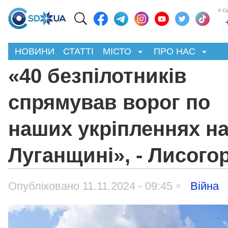
У С
НОВИНИ
СТАТТІ
МІСТО
ПРО НАС
«40 безпілотників
спрямував ворог по
наших укріпленнях н
Луганщині», - Лисого
Опубліковано 11.11.2024 - 09:45
Війна