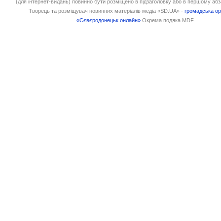
(для інтернет-видань) повинно бути розміщено в підзаголовку або в першому абз
Творець та розміщувач новинних матеріалів медіа «SD.UA» -
громадська ор
«Сєвєродонецьк онлайн»
Окрема подяка MDF.