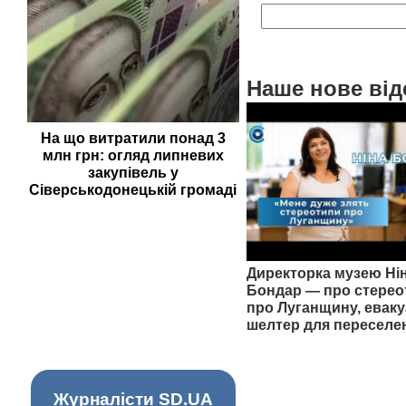
Наше нове від
На що витратили понад 3
млн грн: огляд липневих
закупівель у
Сіверськодонецькій громаді
Директорка музею Ні
Бондар — про стерео
про Луганщину, еваку
шелтер для переселе
Журналісти SD.UA