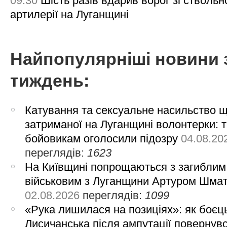
09:30
Шість разів вдарив ворог зі ствольн
артилерії на Луганщині
Найпопулярніші новини 
тиждень:
Катування та сексуальне насильство 
затриманої на Луганщині волонтерки: 
бойовикам оголосили підозру
04.08.20
переглядів:
1623
На Київщині попрощаються з загиблим
військовим з Луганщини Артуром Шма
02.08.2026
переглядів:
1099
«Рука лишилася на позиціях»: як боєць
Лисичанська після ампутації повернув