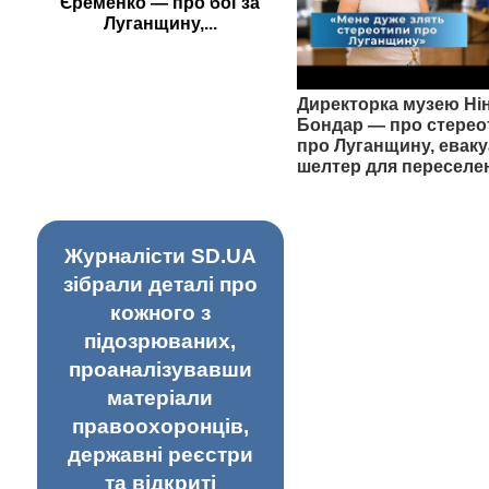
Єременко — про бої за
Луганщину,...
Директорка музею Ні
Бондар — про стерео
про Луганщину, еваку
шелтер для переселе
Журналісти SD.UA
зібрали деталі про
кожного з
підозрюваних,
проаналізувавши
матеріали
правоохоронців,
державні реєстри
та відкриті