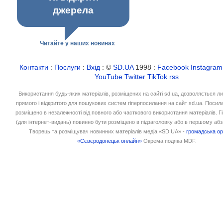
джерела
Читайте у наших новинах
Контакти
:
Послуги
:
Вхід
: ©
SD.UA
1998 :
Facebook
Instagram
YouTube
Twitter
TikTok
rss
Використання будь-яких матеріалів, розміщених на сайті sd.ua, дозволяється л
прямого і відкритого для пошукових систем гіперпосилання на сайт sd.ua. Посил
розміщено в незалежності від повного або часткового використання матеріалів. 
(для інтернет-видань) повинно бути розміщено в підзаголовку або в першому абз
Творець та розміщувач новинних матеріалів медіа «SD.UA» -
громадська ор
«Сєвєродонецьк онлайн»
Окрема подяка MDF.