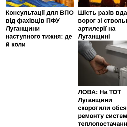
Консультації для ВПО
Шість разів вд
від фахівців ПФУ
ворог зі стволь
Луганщини
артилерії на
наступного тижня: де
Луганщині
й коли
ЛОВА: На ТОТ
Луганщини
скоротили обся
ремонту систе
теплопостачан