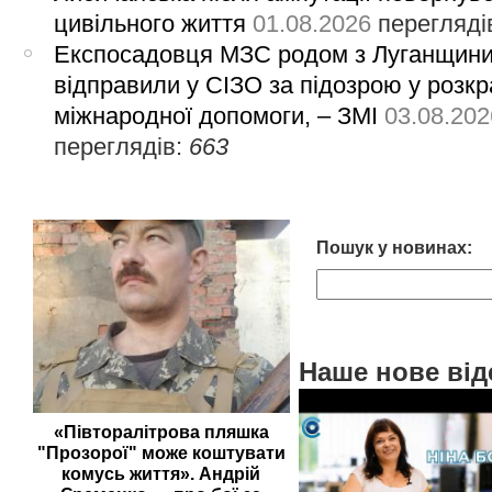
цивільного життя
01.08.2026
перегляді
Експосадовця МЗС родом з Луганщин
відправили у СІЗО за підозрою у розкр
міжнародної допомоги, – ЗМІ
03.08.202
переглядів:
663
Пошук у новинах:
Наше нове від
«Півторалітрова пляшка
"Прозорої" може коштувати
комусь життя». Андрій