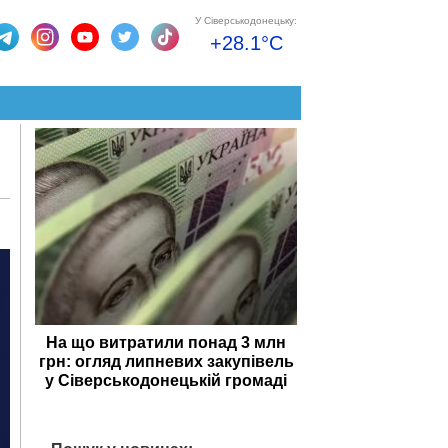
У Сіверськодонецьку:
+28.1°C
На що витратили понад 3 млн
грн: огляд липневих закупівель
у Сіверськодонецькій громаді