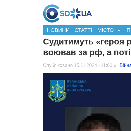
НОВИНИ
СТАТТІ
МІСТО
П
Судитимуть «героя р
воював за рф, а пот
Опубліковано 15.11.2024 - 11:00
Війн