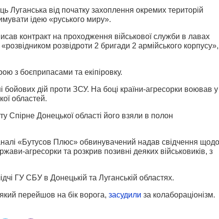
ь Луганська від початку захоплення окремих територій
имувати ідею «руського миру».
дписав контракт на проходження військової служби в лавах
 «розвідником розвідроти 2 бригади 2 армійського корпусу»,
ою з боєприпасами та екіпіровку.
ні бойових дій проти ЗСУ. На боці країни-агресорки воював у
кої областей.
ту Спірне Донецької області його взяли в полон
каналі «Бутусов Плюс» обвинувачений надав свідчення щод
ржави-агресорки та розкрив позивні деяких військовиків, з
дчі ГУ СБУ в Донецькій та Луганській областях.
який перейшов на бік ворога,
засудили
за колабораціонізм.