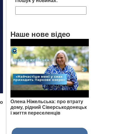
Пошук у новинах:
Наше нове відео
Олена Ніжельська: про втрату
но
дому, рідний Сіверськодонецьк
і життя переселенців