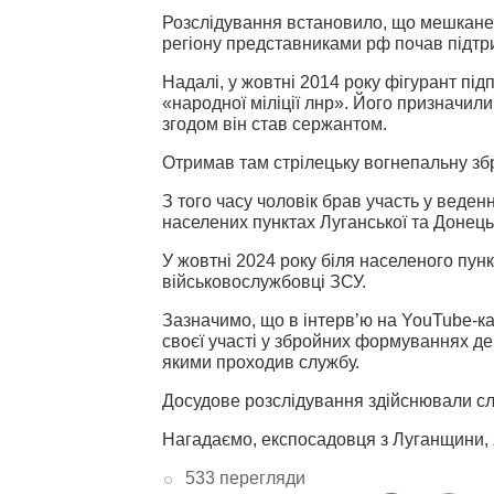
Розслідування встановило, що мешканец
регіону представниками рф почав підтр
Надалі, у жовтні 2014 року фігурант пі
«народної міліції лнр». Його призначили
згодом він став сержантом.
Отримав там стрілецьку вогнепальну збр
З того часу чоловік брав участь у веден
населених пунктах Луганської та Донець
У жовтні 2024 року біля населеного пунк
військовослужбовці ЗСУ.
Зазначимо, що в інтерв’ю на YouTube-
своєї участі у збройних формуваннях де
якими проходив службу.
Досудове розслідування здійснювали слі
Нагадаємо, експосадовця з Луганщини, 
533 перегляди