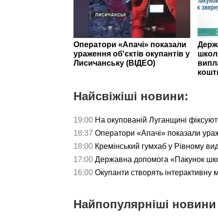
Оператори «Апачі» показали
Держ
ураження об'єктів окупантів у
школ
Лисичанську (ВІДЕО)
випл
кошт
Найсвіжіші новини:
19:00
На окупованій Луганщині фіксуют
18:37
Оператори «Апачі» показали ураж
18:00
Кремінський гумхаб у Рівному ви
17:00
Державна допомога «Пакунок школ
16:00
Окупанти створять інтерактивну 
Найпопулярніші новини 