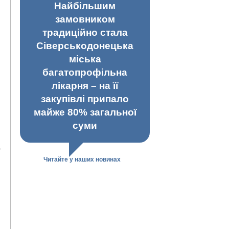
Найбільшим
замовником
традиційно стала
Сіверськодонецька
міська
багатопрофільна
лікарня – на її
закупівлі припало
майже 80% загальної
суми
о
Читайте у наших новинах