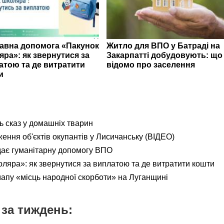
авна допомога «Пакунок
Житло для ВПО у Батраді на
яра»: як звернутися за
Закарпатті добудовують: що
атою та де витратити
відомо про заселення
и
ь сказ у домашніх тварин
ення об'єктів окупантів у Лисичанську (ВІДЕО)
дає гуманітарну допомогу ВПО
яра»: як звернутися за виплатою та де витратити кошти
мапу «місць народної скорботи» на Луганщині
за тиждень: