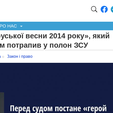
РО НАС
уської весни 2014 року», який
ім потрапив у полон ЗСУ
а
Закон і право