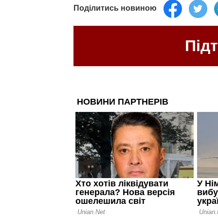
Поділитись новиною
Під