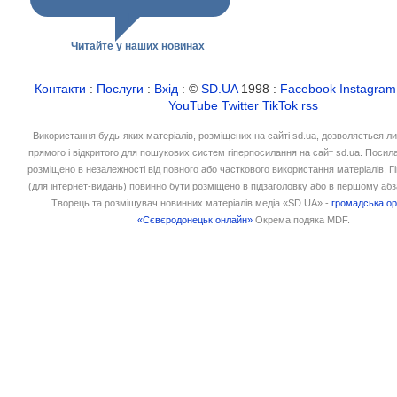
Читайте у наших новинах
Контакти
:
Послуги
:
Вхід
: ©
SD.UA
1998 :
Facebook
Instagram
YouTube
Twitter
TikTok
rss
Використання будь-яких матеріалів, розміщених на сайті sd.ua, дозволяється л
прямого і відкритого для пошукових систем гіперпосилання на сайт sd.ua. Посил
розміщено в незалежності від повного або часткового використання матеріалів. 
(для інтернет-видань) повинно бути розміщено в підзаголовку або в першому абз
Творець та розміщувач новинних матеріалів медіа «SD.UA» -
громадська ор
«Сєвєродонецьк онлайн»
Окрема подяка MDF.