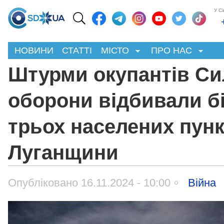
У С
НОВИНИ
СТАТТІ
МІСТО
ПРО НАС
Штурми окупантів С
оборони відбивали б
трьох населених пунк
Луганщини
Опубліковано 16.11.2024 - 10:00
Війна