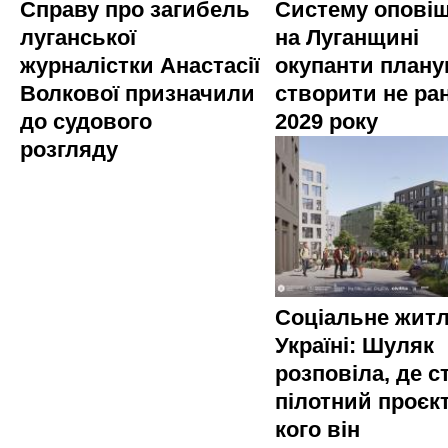
Справу про загибель
Систему опові
луганської
на Луганщині
журналістки Анастасії
окупанти план
Волкової призначили
створити не ра
до судового
2029 року
розгляду
Соціальне житл
Україні: Шуляк
розповіла, де с
пілотний проєкт
кого він