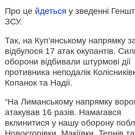
Про це
йдеться
у зведенні Генш
ЗСУ.
Так, на Куп’янському напрямку з
відбулося 17 атак окупантів. Сил
оборони відбивали штурмові дії
противника неподалік Колісників
Копанок та Надії.
“На Лиманському напрямку воро
атакував 16 разів. Намагався
вклинитися у нашу оборону побл
Новоєгорівки, Макіївки, Тернів та