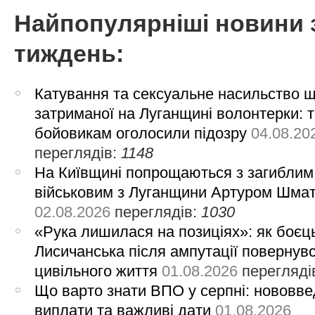
Найпопулярніші новини 
тиждень:
Катування та сексуальне насильство 
затриманої на Луганщині волонтерки: 
бойовикам оголосили підозру
04.08.20
переглядів:
1148
На Київщині попрощаються з загиблим
військовим з Луганщини Артуром Шма
02.08.2026
переглядів:
1030
«Рука лишилася на позиціях»: як боєць
Лисичанська після ампутації повернув
цивільного життя
01.08.2026
перегляді
Що варто знати ВПО у серпні: нововве
виплати та важливі дати
01.08.2026