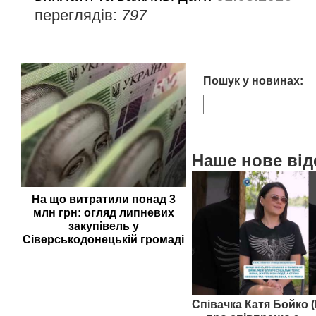
переглядів:
797
Пошук у новинах:
Наше нове від
На що витратили понад 3
млн грн: огляд липневих
закупівель у
Сіверськодонецькій громаді
Співачка Катя Бойко (