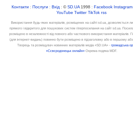
Контакти
:
Послуги
:
Вхід
: ©
SD.UA
1998 :
Facebook
Instagram
YouTube
Twitter
TikTok
rss
Використання будь-яких матеріалів, розміщених на сайті sd.ua, дозволяється л
прямого і відкритого для пошукових систем гіперпосилання на сайт sd.ua. Посил
розміщено в незалежності від повного або часткового використання матеріалів. 
(для інтернет-видань) повинно бути розміщено в підзаголовку або в першому абз
Творець та розміщувач новинних матеріалів медіа «SD.UA» -
громадська ор
«Сєвєродонецьк онлайн»
Окрема подяка MDF.