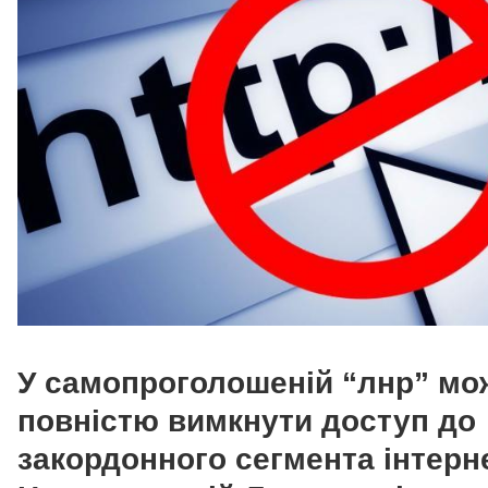
У самопроголошеній “лнр” мо
повністю вимкнути доступ до
закордонного сегмента інтерн