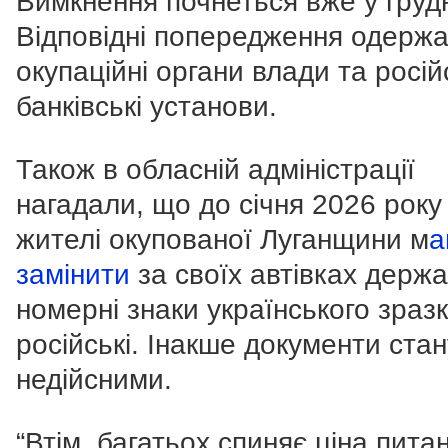
Вимкнення почнеться вже у грудн
Відповідні попередження одерж
окупаційні органи влади та росій
банківські установи.
Також в обласній адміністрації
нагадали, що до січня 2026 року
жителі окупованої Луганщини м
а
замінити
за своїх автівках держа
номерні знаки українського зраз
російські. Інакше документи ста
недійсними.
“Втім, багатьох спиняє ціна пита