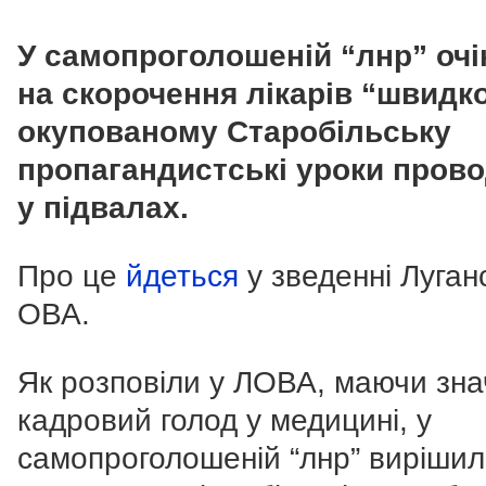
У самопроголошеній “лнр” оч
на скорочення лікарів “швидко
окупованому Старобільську
пропагандистські уроки пров
у підвалах.
Про це
йдеться
у зведенні Луган
ОВА.
Як розповіли у ЛОВА, маючи зн
кадровий голод у медицині, у
самопроголошеній “лнр” виріши