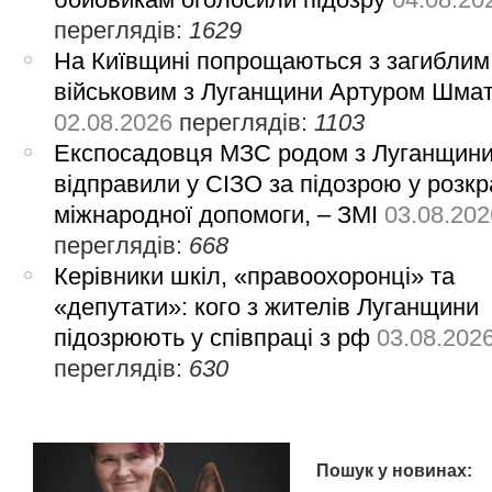
переглядів:
1629
На Київщині попрощаються з загиблим
військовим з Луганщини Артуром Шма
02.08.2026
переглядів:
1103
Експосадовця МЗС родом з Луганщин
відправили у СІЗО за підозрою у розкр
міжнародної допомоги, – ЗМІ
03.08.202
переглядів:
668
Керівники шкіл, «правоохоронці» та
«депутати»: кого з жителів Луганщини
підозрюють у співпраці з рф
03.08.202
переглядів:
630
Пошук у новинах: