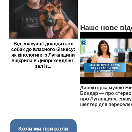
Наше нове від
Від евакуації двадцятьох
собак до власного бізнесу:
як кінологиня з Луганщини
відкрила в Дніпрі хендлінг-
зал із...
Директорка музею Ні
Бондар — про стерео
про Луганщину, еваку
шелтер для переселе
Коли ми приїхали