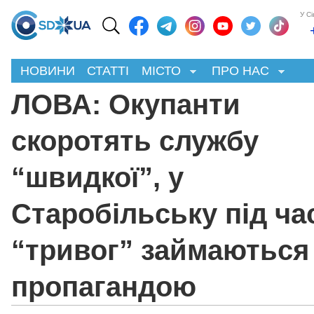
У С
НОВИНИ
СТАТТІ
МІСТО
ПРО НАС
ЛОВА: Окупанти
скоротять службу
“швидкої”, у
Старобільську під ча
“тривог” займаються
пропагандою