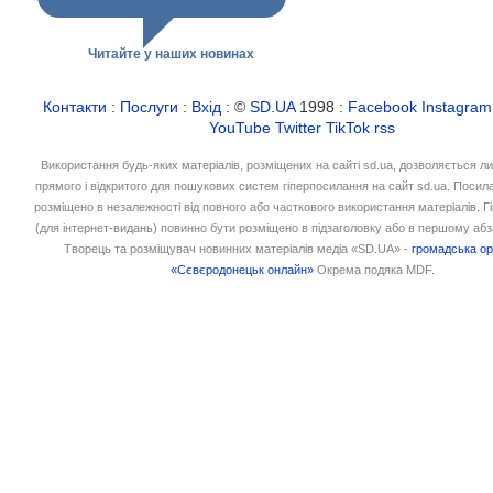
Читайте у наших новинах
Контакти
:
Послуги
:
Вхід
: ©
SD.UA
1998 :
Facebook
Instagram
YouTube
Twitter
TikTok
rss
Використання будь-яких матеріалів, розміщених на сайті sd.ua, дозволяється л
прямого і відкритого для пошукових систем гіперпосилання на сайт sd.ua. Посил
розміщено в незалежності від повного або часткового використання матеріалів. 
(для інтернет-видань) повинно бути розміщено в підзаголовку або в першому абз
Творець та розміщувач новинних матеріалів медіа «SD.UA» -
громадська ор
«Сєвєродонецьк онлайн»
Окрема подяка MDF.