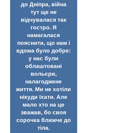
до Дніпра, війна
тут ще не
відчувалася так
гостро. Я
намагалася
пояснити, що нам і
вдома було добре:
у нас були
облаштовані
вольєри,
налагоджене
життя. Ми не хотіли
нікуди їхати. Але
мало хто на це
зважав, бо своя
сорочка ближче до
тіла.