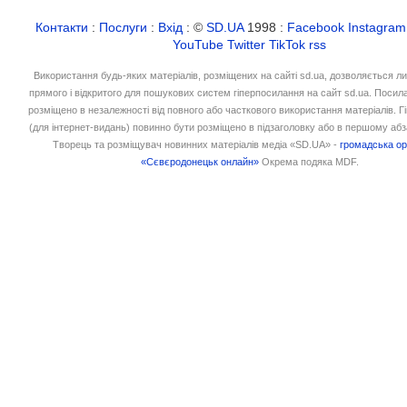
Контакти
:
Послуги
:
Вхід
: ©
SD.UA
1998 :
Facebook
Instagram
YouTube
Twitter
TikTok
rss
Використання будь-яких матеріалів, розміщених на сайті sd.ua, дозволяється л
прямого і відкритого для пошукових систем гіперпосилання на сайт sd.ua. Посил
розміщено в незалежності від повного або часткового використання матеріалів. 
(для інтернет-видань) повинно бути розміщено в підзаголовку або в першому абз
Творець та розміщувач новинних матеріалів медіа «SD.UA» -
громадська ор
«Сєвєродонецьк онлайн»
Окрема подяка MDF.