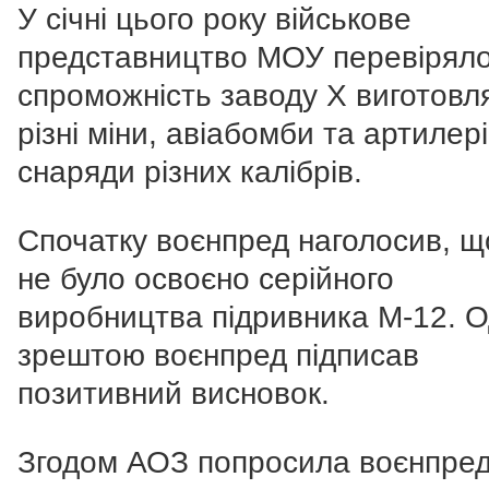
У січні цього року військове
представництво МОУ перевірял
спроможність заводу Х виготовл
різні міни, авіабомби та артилері
снаряди різних калібрів.
Спочатку воєнпред наголосив, 
не було освоєно серійного
виробництва підривника М-12. 
зрештою воєнпред підписав
позитивний висновок.
Згодом АОЗ попросила воєнпред