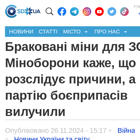
У С
НОВИНИ
СТАТТІ
МІСТО
ПРО НАС
Браковані міни для З
Міноборони каже, що
розслідує причини, а
партію боєприпасів
вилучили
Опубліковано 26.11.2024 - 15:17
Війна
Новини України та світу