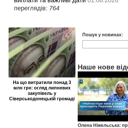
виплати та важливі дати
01.08.2026
переглядів:
764
Пошук у новинах:
Наше нове від
На що витратили понад 3
млн грн: огляд липневих
закупівель у
Сіверськодонецькій громаді
Олена Ніжельська: пр