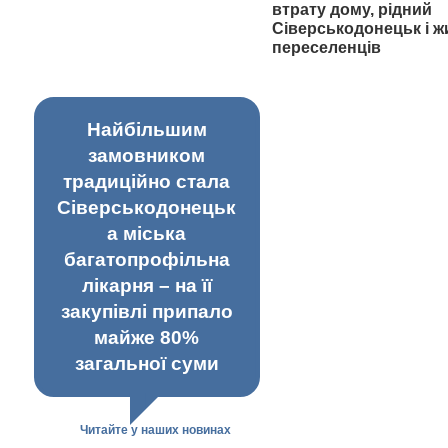
втрату дому, рідний
Сіверськодонецьк і ж
переселенців
Найбільшим
замовником
традиційно стала
Сіверськодонецьк
а міська
багатопрофільна
лікарня – на її
закупівлі припало
майже 80%
загальної суми
Читайте у наших новинах