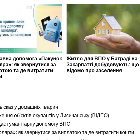
авна допомога «Пакунок
Житло для ВПО у Батраді на
яра»: як звернутися за
Закарпатті добудовують: що
атою та де витратити
відомо про заселення
и
ь сказ у домашніх тварин
ення об'єктів окупантів у Лисичанську (ВІДЕО)
дає гуманітарну допомогу ВПО
яра»: як звернутися за виплатою та де витратити кошти