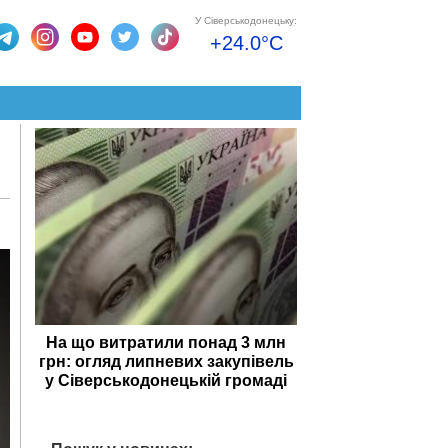
У Сіверськодонецьку:
+24.0°C
На що витратили понад 3 млн
грн: огляд липневих закупівель
у Сіверськодонецькій громаді