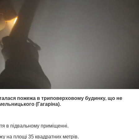
талася пожежа в триповерховому будинку, що не
мельницького (Гагаріна).
тя в підвальному приміщенні.
жу на площі 35 квадратних метрів.