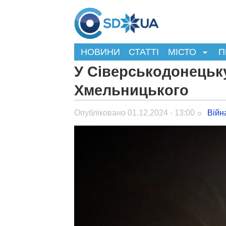
НОВИНИ
СТАТТІ
МІСТО
П
У Сіверськодонецьку
Хмельницького
Опубліковано 01.12.2024 - 13:00
Війн