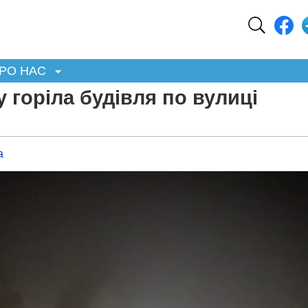
РО НАС
 горіла будівля по вулиці
а