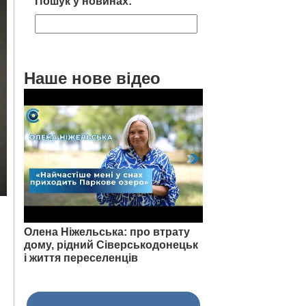
Пошук у новинах:
Наше нове відео
Олена Ніжельська: про втрату
дому, рідний Сіверськодонецьк
і життя переселенців