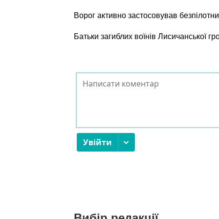
Ворог активно застосовував безпілотни
Батьки загиблих воїнів Лисичанської г
Вибір редакції