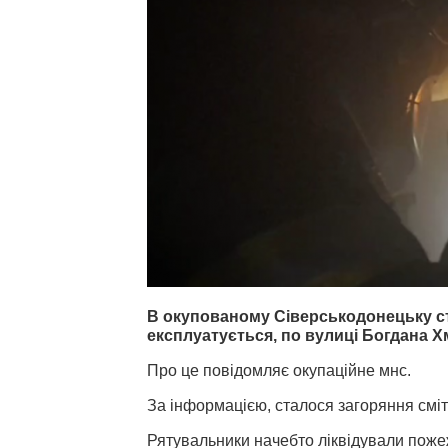
В окупованому Сіверськодонецьку с
експлуатується, по вулиці Богдана Х
Про це повідомляє окупаційне мнс.
За інформацією, сталося загоряння сміт
Рятувальники начебто ліквідували поже