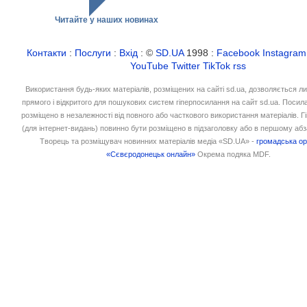
Читайте у наших новинах
Контакти
:
Послуги
:
Вхід
: ©
SD.UA
1998 :
Facebook
Instagram
YouTube
Twitter
TikTok
rss
Використання будь-яких матеріалів, розміщених на сайті sd.ua, дозволяється л
прямого і відкритого для пошукових систем гіперпосилання на сайт sd.ua. Посил
розміщено в незалежності від повного або часткового використання матеріалів. 
(для інтернет-видань) повинно бути розміщено в підзаголовку або в першому абз
Творець та розміщувач новинних матеріалів медіа «SD.UA» -
громадська ор
«Сєвєродонецьк онлайн»
Окрема подяка MDF.