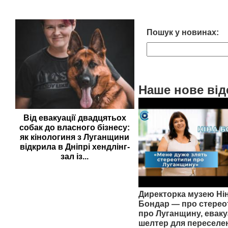
Пошук у новинах:
Наше нове від
Від евакуації двадцятьох
собак до власного бізнесу:
як кінологиня з Луганщини
відкрила в Дніпрі хендлінг-
зал із...
Директорка музею Ні
Бондар — про стерео
про Луганщину, еваку
шелтер для переселе