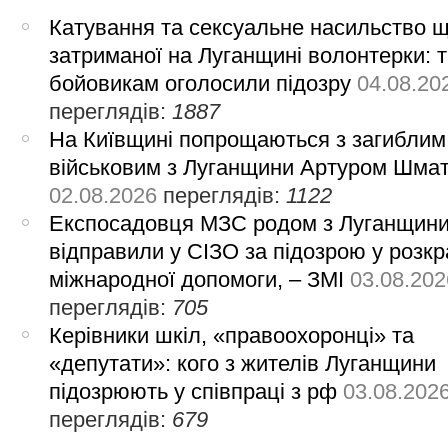
Катування та сексуальне насильство 
затриманої на Луганщині волонтерки: 
бойовикам оголосили підозру
04.08.20
переглядів:
1887
На Київщині попрощаються з загиблим
військовим з Луганщини Артуром Шма
02.08.2026
переглядів:
1122
Експосадовця МЗС родом з Луганщин
відправили у СІЗО за підозрою у розкр
міжнародної допомоги, – ЗМІ
03.08.202
переглядів:
705
Керівники шкіл, «правоохоронці» та
«депутати»: кого з жителів Луганщини
підозрюють у співпраці з рф
03.08.202
переглядів:
679