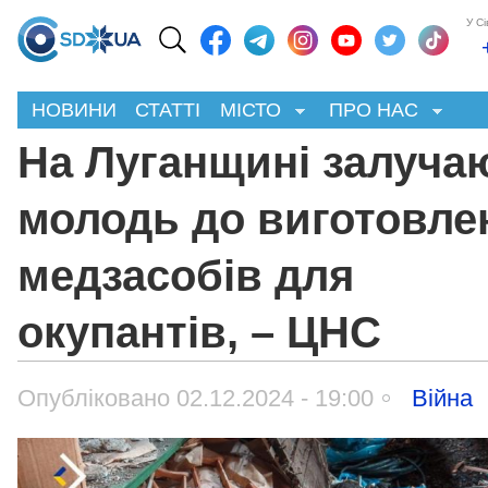
У С
НОВИНИ
СТАТТІ
МІСТО
ПРО НАС
На Луганщині залуча
молодь до виготовле
медзасобів для
окупантів, – ЦНС
Опубліковано 02.12.2024 - 19:00
Війна