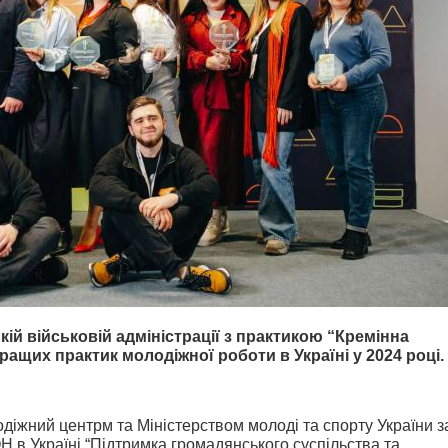
ій військовій адміністрації з практикою “Кремінна
ращих практик молодіжної роботи в Україні у 2024 році.
діжний центрм та Міністерством молоді та спорту України з
 в Україні “Підтримка громадянського суспільства та