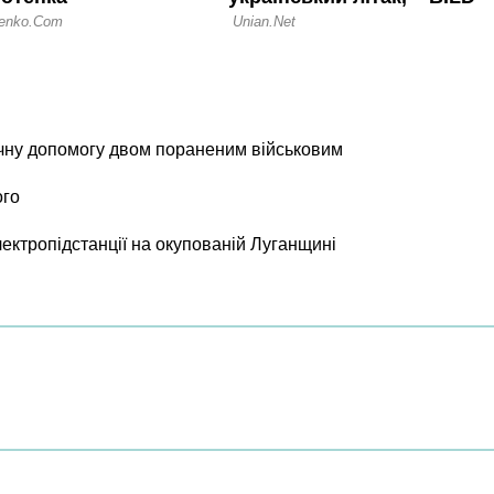
чну допомогу двом пораненим військовим
ого
лектропідстанції на окупованій Луганщині