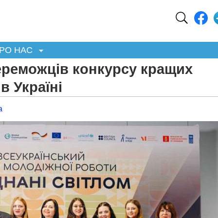
РО НАС
ереможців конкурсу кращих
в Україні
а