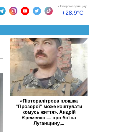
У Сіверськодонецьку:
+28.9°C
«Півторалітрова пляшка
"Прозорої" може коштувати
комусь життя». Андрій
Єременко — про бої за
Луганщину,...