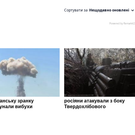
ганську зранку
росіяни атакували з боку
унали вибухи
Твердохлібового