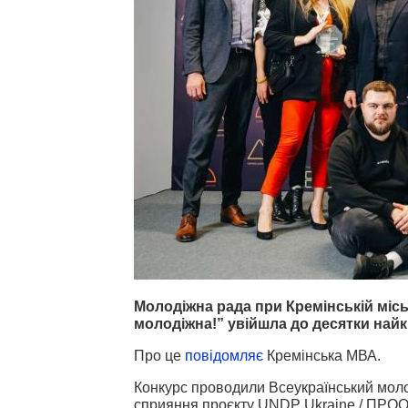
Молодіжна рада при Кремінській міськ
молодіжна!” увійшла до десятки найк
Про це
повідомляє
Кремінська МВА.
Конкурс проводили Всеукраїнський моло
сприяння проєкту UNDP Ukraine / ПРООН