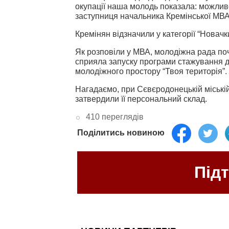
окупації наша молодь показала: можливо
заступниця начальника Кремінської МВ
Кремінян відзначили у категорії “Новачки
Як розповіли у МВА, молодіжна рада поча
сприяла запуску програми стажування д
молодіжного простору “Твоя територія”.
Нагадаємо, при Сєвєродонецькій міській
затвердили її персональний склад.
410 переглядів
Поділитись новиною
Під