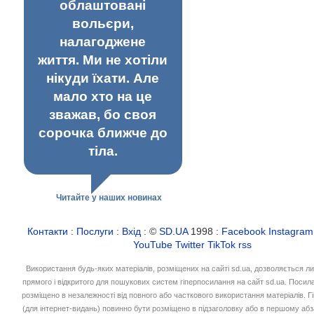
облаштовані
вольєри,
налагоджене
життя. Ми не хотіли
нікуди їхати. Але
мало хто на це
зважав, бо своя
сорочка ближче до
тіла.
Читайте у наших новинах
Контакти
:
Послуги
:
Вхід
: ©
SD.UA
1998 :
Facebook
Instagram
YouTube
Twitter
TikTok
rss
Використання будь-яких матеріалів, розміщених на сайті sd.ua, дозволяється л
прямого і відкритого для пошукових систем гіперпосилання на сайт sd.ua. Посил
розміщено в незалежності від повного або часткового використання матеріалів. 
(для інтернет-видань) повинно бути розміщено в підзаголовку або в першому абз