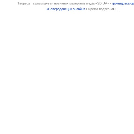
Творець та розміщувач новинних матеріалів медіа «SD.UA» -
громадська ор
«Сєвєродонецьк онлайн»
Окрема подяка MDF.