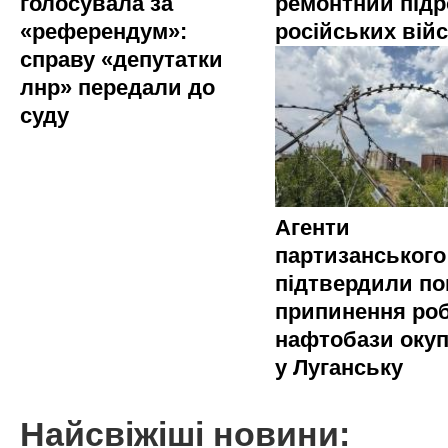
голосувала за
ремонтний підр
«референдум»:
російських вій
справу «депутатки
лнр» передали до
суду
Агенти
партизанського
підтвердили по
припинення ро
нафтобази окуп
у Луганську
Найсвіжіші новини: