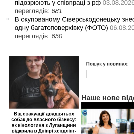
підозрюють у співпраці з рф
03.08.202
переглядів:
681
В окупованому Сіверськодонецьку зне
одну багатоповерхівку (ФОТО)
06.08.2
переглядів:
650
Пошук у новинах:
Наше нове від
Від евакуації двадцятьох
собак до власного бізнесу:
як кінологиня з Луганщини
відкрила в Дніпрі хендлінг-