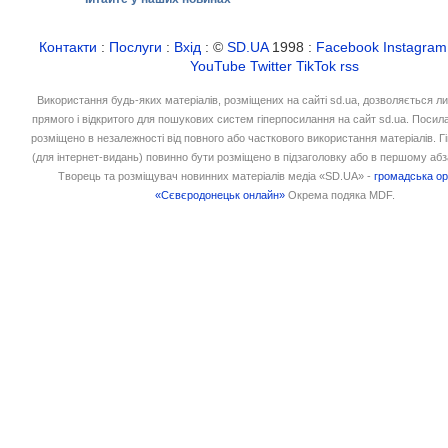
Контакти
:
Послуги
:
Вхід
: ©
SD.UA
1998 :
Facebook
Instagram
YouTube
Twitter
TikTok
rss
Використання будь-яких матеріалів, розміщених на сайті sd.ua, дозволяється л
прямого і відкритого для пошукових систем гіперпосилання на сайт sd.ua. Посил
розміщено в незалежності від повного або часткового використання матеріалів. 
(для інтернет-видань) повинно бути розміщено в підзаголовку або в першому абз
Творець та розміщувач новинних матеріалів медіа «SD.UA» -
громадська ор
«Сєвєродонецьк онлайн»
Окрема подяка MDF.