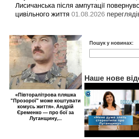
Лисичанська після ампутації повернув
цивільного життя
01.08.2026
перегляді
Пошук у новинах:
Наше нове від
«Півторалітрова пляшка
"Прозорої" може коштувати
комусь життя». Андрій
Єременко — про бої за
Луганщину,...