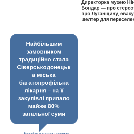
Директорка музею Ні
Бондар — про стерео
про Луганщину, еваку
шелтер для переселе
Найбільшим
замовником
традиційно стала
Сіверськодонецьк
а міська
багатопрофільна
лікарня – на її
закупівлі припало
майже 80%
загальної суми
Читайте у наших новинах