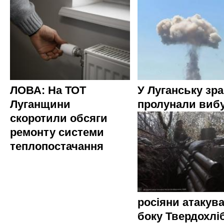
ЛОВА: На ТОТ
У Луганську зр
Луганщини
пролунали виб
скоротили обсяги
ремонту системи
теплопостачання
росіяни атакува
боку Твердохлі