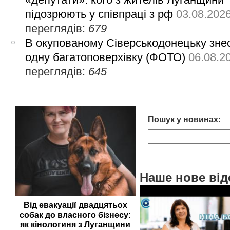
підозрюють у співпраці з рф
03.08.202
переглядів:
679
В окупованому Сіверськодонецьку зне
одну багатоповерхівку (ФОТО)
06.08.2
переглядів:
645
Пошук у новинах:
Наше нове від
Від евакуації двадцятьох
собак до власного бізнесу:
як кінологиня з Луганщини