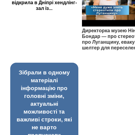
відкрила в Дніпрі хендлінг-
зал із...
Директорка музею Ні
Бондар — про стерео
про Луганщину, еваку
шелтер для переселе
Зібрали в одному
матеріалі
інформацію про
головні зміни,
актуальні
можливості та
важливі строки, які
не варто