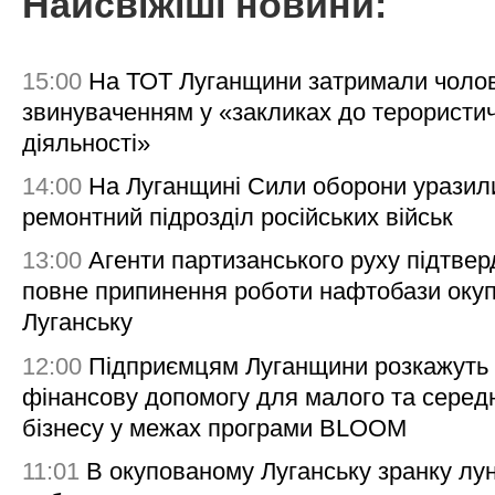
Найсвіжіші новини:
15:00
На ТОТ Луганщини затримали чолов
звинуваченням у «закликах до терористи
діяльності»
14:00
На Луганщині Сили оборони уразил
ремонтний підрозділ російських військ
13:00
Агенти партизанського руху підтве
повне припинення роботи нафтобази окуп
Луганську
12:00
Підприємцям Луганщини розкажуть
фінансову допомогу для малого та серед
бізнесу у межах програми BLOOM
11:01
В окупованому Луганську зранку лу