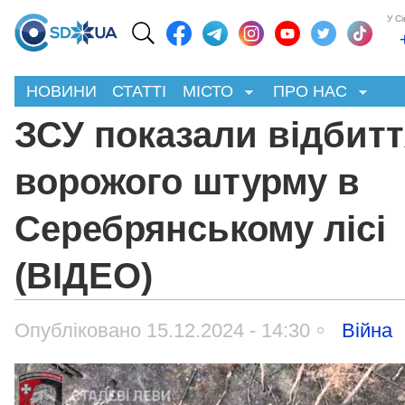
У С
НОВИНИ
СТАТТІ
МІСТО
ПРО НАС
ЗСУ показали відбит
ворожого штурму в
Серебрянському лісі
(ВІДЕО)
Опубліковано 15.12.2024 - 14:30
Війна