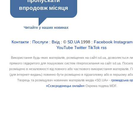
пропускати
впродовж місяця
Читайте у наших новинах
Контакти
:
Послуги
:
Вхід
: ©
SD.UA
1998 :
Facebook
Instagram
YouTube
Twitter
TikTok
rss
Використання будь-яких матеріалів, розміщених на сайті sd.ua, дозволяється л
прямого і відкритого для пошукових систем гіперпосилання на сайт sd.ua. Посил
розміщено в незалежності від повного або часткового використання матеріалів. 
(для інтернет-видань) повинно бути розміщено в підзаголовку або в першому абз
Творець та розміщувач новинних матеріалів медіа «SD.UA» -
громадська ор
«Сєвєродонецьк онлайн»
Окрема подяка MDF.