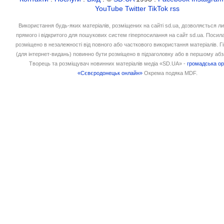
YouTube
Twitter
TikTok
rss
Використання будь-яких матеріалів, розміщених на сайті sd.ua, дозволяється л
прямого і відкритого для пошукових систем гіперпосилання на сайт sd.ua. Посил
розміщено в незалежності від повного або часткового використання матеріалів. 
(для інтернет-видань) повинно бути розміщено в підзаголовку або в першому абз
Творець та розміщувач новинних матеріалів медіа «SD.UA» -
громадська ор
«Сєвєродонецьк онлайн»
Окрема подяка MDF.