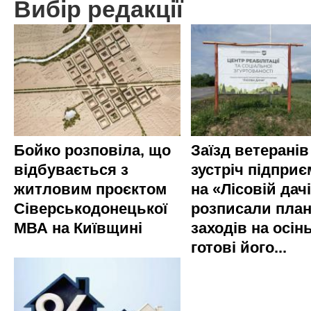
Вибір редакції
Бойко розповіла, що
Заїзд ветеранів
відбувається з
зустріч підприє
житловим проєктом
на «Лісовій дач
Сіверськодонецької
розписали пла
МВА на Київщині
заходів на осінь
готові його...