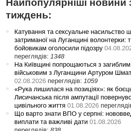
Найпопулярніші новини 
тиждень:
Катування та сексуальне насильство 
затриманої на Луганщині волонтерки: 
бойовикам оголосили підозру
04.08.20
переглядів:
1348
На Київщині попрощаються з загиблим
військовим з Луганщини Артуром Шма
02.08.2026
переглядів:
1059
«Рука лишилася на позиціях»: як боєць
Лисичанська після ампутації повернув
цивільного життя
01.08.2026
перегляді
Що варто знати ВПО у серпні: нововве
виплати та важливі дати
01.08.2026
переглядів:
838