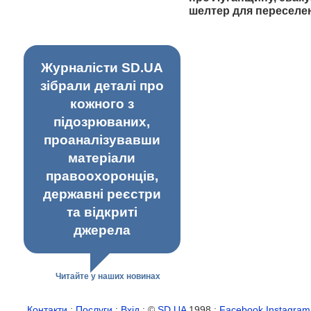
шелтер для переселе
Журналісти SD.UA
зібрали деталі про
кожного з
підозрюваних,
проаналізувавши
матеріали
правоохоронців,
державні реєстри
та відкриті
джерела
Читайте у наших новинах
Контакти
:
Послуги
:
Вхід
: ©
SD.UA
1998 :
Facebook
Instagram