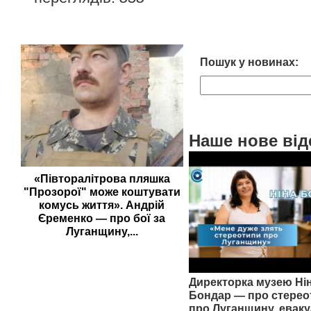
Пошук у новинах:
Наше нове від
«Півторалітрова пляшка
"Прозорої" може коштувати
комусь життя». Андрій
Єременко — про бої за
Луганщину,...
Директорка музею Ні
Бондар — про стерео
про Луганщину, еваку