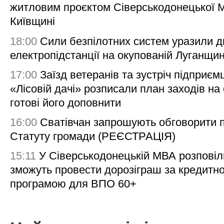
житловим проєктом Сіверськодонецької 
Київщині
18:00
Сили безпілотних систем уразили д
електропідстанції на окупованій Луганщи
17:00
Заїзд ветеранів та зустріч підприємц
«Лісовій дачі» розписали план заходів на 
готові його доповнити
16:00
Сватівчан запрошують обговорити 
Статуту громади (РЕЄСТРАЦІЯ)
15:11
У Сіверськодонецькій МВА розповіл
зможуть провести дорозіграш за кредитн
програмою для ВПО 60+