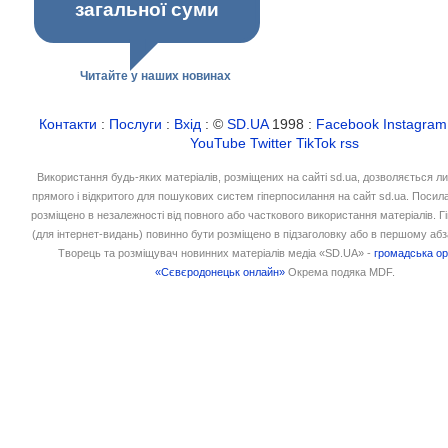
загальної суми
Читайте у наших новинах
Контакти
:
Послуги
:
Вхід
: ©
SD.UA
1998 :
Facebook
Instagram
YouTube
Twitter
TikTok
rss
Використання будь-яких матеріалів, розміщених на сайті sd.ua, дозволяється л
прямого і відкритого для пошукових систем гіперпосилання на сайт sd.ua. Посил
розміщено в незалежності від повного або часткового використання матеріалів. 
(для інтернет-видань) повинно бути розміщено в підзаголовку або в першому абз
Творець та розміщувач новинних матеріалів медіа «SD.UA» -
громадська ор
«Сєвєродонецьк онлайн»
Окрема подяка MDF.