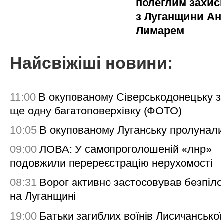
полеглим захи
з Луганщини Ан
Лимарем
Найсвіжіші новини:
11:00
В окупованому Сіверськодонецьку 
ще одну багатоповерхівку (ФОТО)
10:05
В окупованому Луганську пролунал
09:00
ЛОВА: У самопроголошеній «лнр»
подовжили перереєстрацію нерухомості
08:31
Ворог активно застосовував безпіл
на Луганщині
19:00
Батьки загиблих воїнів Лисичансько