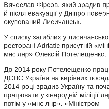
Вячеслав Фірсов, який зрадив пр
й після евакуації у Дніпро повер
окупований Лисичанськ.
У списку загиблих у лисичанськ
ресторані Adriatic присутній «мін
мнс лнр» Олексій Потелещенко.
До 2014 року Потелещенко прац
ДСНС України на керівних посад
2014 році зрадив Україну та поч
працювати у «народній міліції лн
потім у «мнс лнр». «Міністром