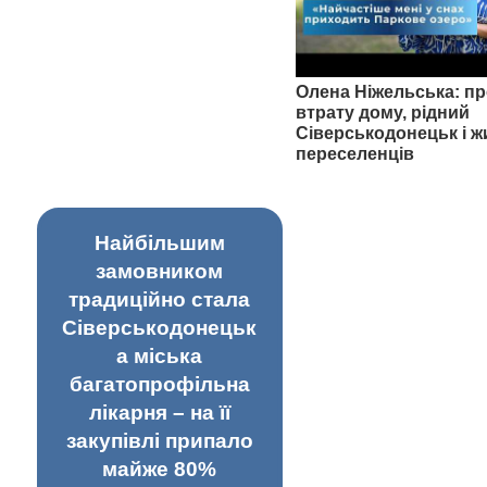
Олена Ніжельська: пр
втрату дому, рідний
Сіверськодонецьк і ж
переселенців
Найбільшим
замовником
традиційно стала
Сіверськодонецьк
а міська
багатопрофільна
лікарня – на її
закупівлі припало
майже 80%