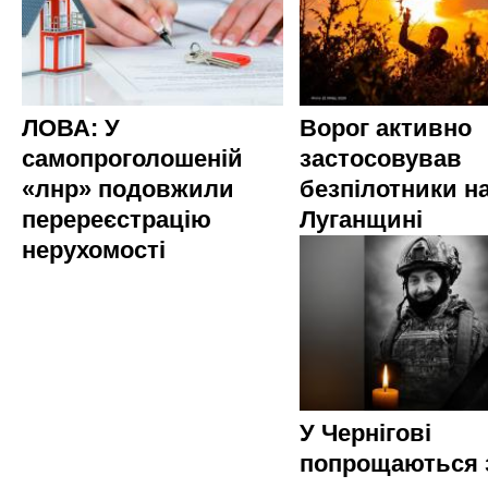
ЛОВА: У
Ворог активно
самопроголошеній
застосовував
«лнр» подовжили
безпілотники н
перереєстрацію
Луганщині
нерухомості
У Чернігові
попрощаються 