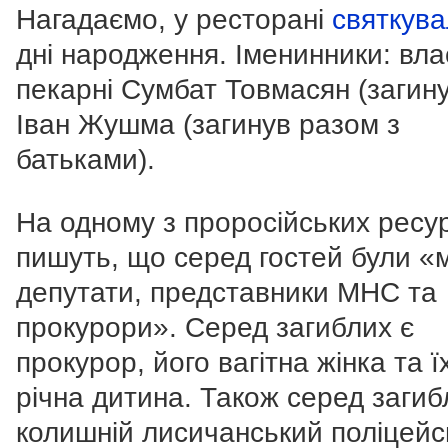
Нагадаємо, у ресторані
святкув
дні народження. Іменинники: вла
пекарні Сумбат Товмасян (загину
Іван Жушма (загинув разом з
батьками).
На одному з проросійських ресур
пишуть, що серед гостей були «м
депутати, представники МНС та
прокурори». Серед загиблих є
прокурор, його вагітна жінка та їх
річна дитина. Також серед загиб
колишній лисичанський поліцейс