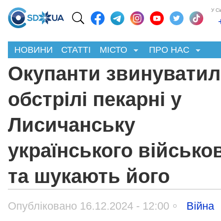
У С
НОВИНИ
СТАТТІ
МІСТО
ПРО НАС
Окупанти звинуватил
обстрілі пекарні у
Лисичанську
українського військо
та шукають його
Опубліковано 16.12.2024 - 12:00
Війна