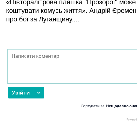
«Півторалітрова пляшка "Прозорої" може
коштувати комусь життя». Андрій Єреме
про бої за Луганщину,...