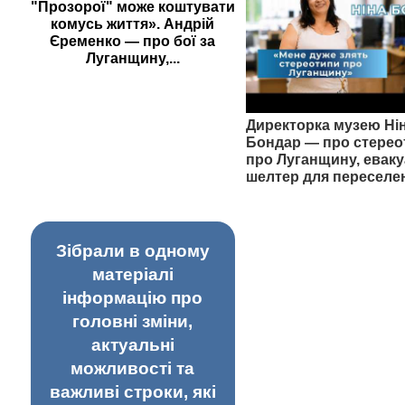
"Прозорої" може коштувати
комусь життя». Андрій
Єременко — про бої за
Луганщину,...
Директорка музею Ні
Бондар — про стерео
про Луганщину, еваку
шелтер для переселе
Зібрали в одному
матеріалі
інформацію про
головні зміни,
актуальні
можливості та
важливі строки, які