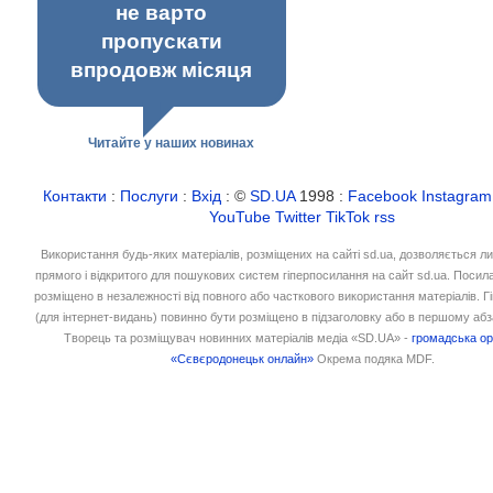
не варто
пропускати
впродовж місяця
Читайте у наших новинах
Контакти
:
Послуги
:
Вхід
: ©
SD.UA
1998 :
Facebook
Instagram
YouTube
Twitter
TikTok
rss
Використання будь-яких матеріалів, розміщених на сайті sd.ua, дозволяється л
прямого і відкритого для пошукових систем гіперпосилання на сайт sd.ua. Посил
розміщено в незалежності від повного або часткового використання матеріалів. 
(для інтернет-видань) повинно бути розміщено в підзаголовку або в першому абз
Творець та розміщувач новинних матеріалів медіа «SD.UA» -
громадська ор
«Сєвєродонецьк онлайн»
Окрема подяка MDF.