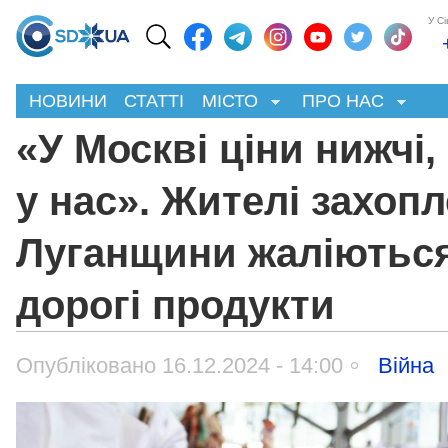
У С
НОВИНИ
СТАТТІ
МІСТО
ПРО НАС
«У Москві ціни нижчі,
у нас». Жителі захопл
Луганщини жаліються
дорогі продукти
Опубліковано 16.12.2024 - 14:00
Війна