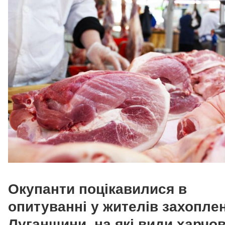
Окупанти поцікавилися в
опитуванні у жителів захопле
Луганщини, на які види харчо