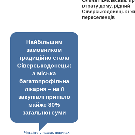
Олена Ніжельська: пр
втрату дому, рідний
Сіверськодонецьк і ж
переселенців
Найбільшим
замовником
традиційно стала
Сіверськодонецьк
а міська
багатопрофільна
лікарня – на її
закупівлі припало
майже 80%
загальної суми
Читайте у наших новинах