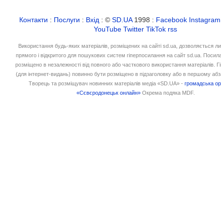
Контакти
:
Послуги
:
Вхід
: ©
SD.UA
1998 :
Facebook
Instagram
YouTube
Twitter
TikTok
rss
Використання будь-яких матеріалів, розміщених на сайті sd.ua, дозволяється л
прямого і відкритого для пошукових систем гіперпосилання на сайт sd.ua. Посил
розміщено в незалежності від повного або часткового використання матеріалів. 
(для інтернет-видань) повинно бути розміщено в підзаголовку або в першому абз
Творець та розміщувач новинних матеріалів медіа «SD.UA» -
громадська ор
«Сєвєродонецьк онлайн»
Окрема подяка MDF.