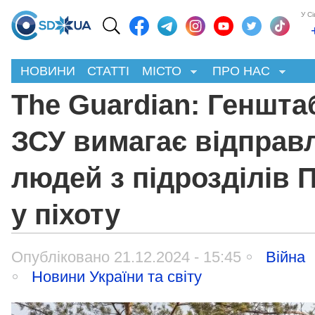
У С
НОВИНИ
СТАТТІ
МІСТО
ПРО НАС
The Guardian: Геншта
ЗСУ вимагає відправ
людей з підрозділів 
у піхоту
Опубліковано 21.12.2024 - 15:45
Війна
Новини України та світу