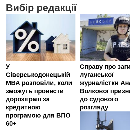
Вибір редакції
У
Справу про заг
Сіверськодонецькій
луганської
МВА розповіли, коли
журналістки Ана
зможуть провести
Волкової приз
дорозіграш за
до судового
кредитною
розгляду
програмою для ВПО
60+