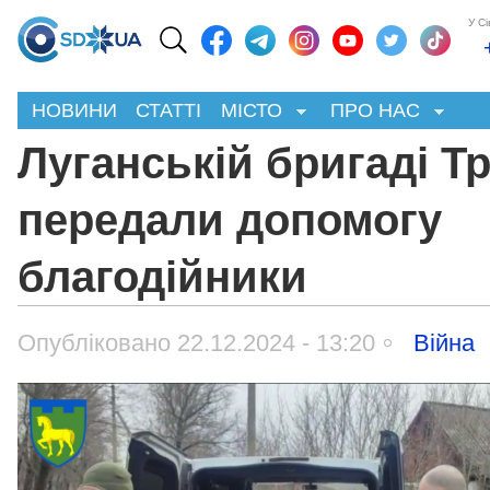
У С
НОВИНИ
СТАТТІ
МІСТО
ПРО НАС
Луганській бригаді Т
передали допомогу
благодійники
Опубліковано 22.12.2024 - 13:20
Війна