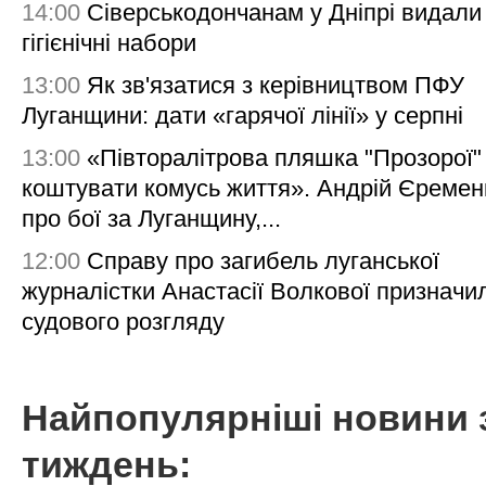
14:00
Сіверськодончанам у Дніпрі видали
гігієнічні набори
13:00
Як зв'язатися з керівництвом ПФУ
Луганщини: дати «гарячої лінії» у серпні
13:00
«Півторалітрова пляшка "Прозорої
коштувати комусь життя». Андрій Єреме
про бої за Луганщину,...
12:00
Справу про загибель луганської
журналістки Анастасії Волкової призначи
судового розгляду
Найпопулярніші новини 
тиждень: