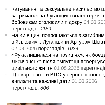
Катування та сексуальне насильство 
затриманої на Луганщині волонтерки: 
бойовикам оголосили підозру
04.08.20
переглядів:
1189
На Київщині попрощаються з загиблим
військовим з Луганщини Артуром Шма
02.08.2026
переглядів:
1034
«Рука лишилася на позиціях»: як боєць
Лисичанська після ампутації повернув
цивільного життя
01.08.2026
перегляді
Що варто знати ВПО у серпні: нововве
виплати та важливі дати
01.08.2026
переглядів:
806