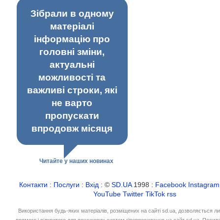
Зібрали в одному
матеріалі
інформацію про
головні зміни,
актуальні
можливості та
важливі строки, які
не варто
пропускати
впродовж місяця
Читайте у наших новинах
Контакти
:
Послуги
:
Вхід
: ©
SD.UA
1998 :
Facebook
Instagram
YouTube
Twitter
TikTok
rss
Використання будь-яких матеріалів, розміщених на сайті sd.ua, дозволяється л
прямого і відкритого для пошукових систем гіперпосилання на сайт sd.ua. Посил