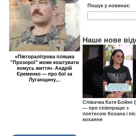
Пошук у новинах:
Наше нове від
«Півторалітрова пляшка
"Прозорої" може коштувати
комусь життя». Андрій
Єременко — про бої за
Луганщину,...
Співачка Катя Бойко (
— про співпрацю з
поетесою Кохана і піс
кохання