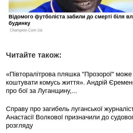
Читайте також:
«Півторалітрова пляшка "Прозорої" може
коштувати комусь життя». Андрій Єреме
про бої за Луганщину,...
Справу про загибель луганської журналіс
Анастасії Волкової призначили до судово
розгляду