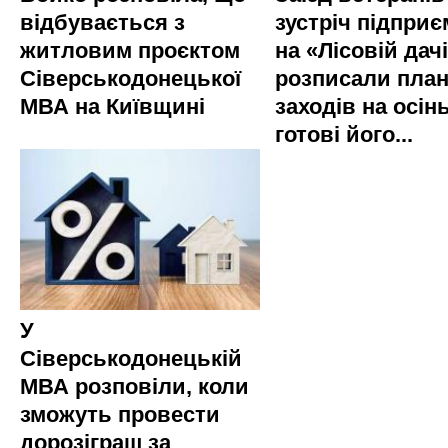
відбувається з
зустріч підприє
житловим проєктом
на «Лісовій дач
Сіверськодонецької
розписали пла
МВА на Київщині
заходів на осінь
готові його...
У
Сіверськодонецькій
МВА розповіли, коли
зможуть провести
дорозіграш за