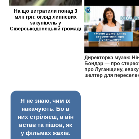
На що витратили понад 3
млн грн: огляд липневих
закупівель у
Сіверськодонецькій громаді
Директорка музею Ні
Бондар — про стерео
про Луганщину, еваку
шелтер для переселе
Я не знаю, чим їх
накачують. Бо в
них стріляєш, а він
встав та пішов, як
у фільмах жахів.