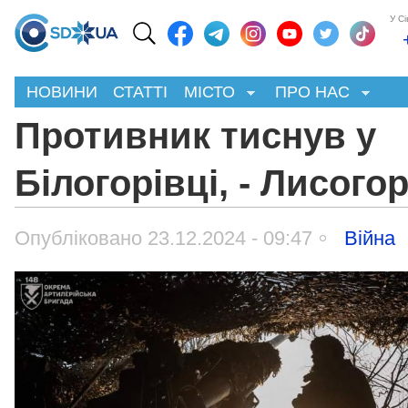
У С
НОВИНИ
СТАТТІ
МІСТО
ПРО НАС
Противник тиснув у
Білогорівці, - Лисого
Опубліковано 23.12.2024 - 09:47
Війна