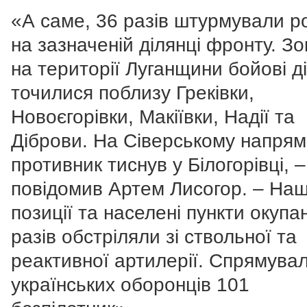
«А саме, 36 разів штурмували р
на зазначеній ділянці фронту. З
на території Луганщини бойові ді
точилися поблизу Греківки,
Новоєгорівки, Макіївки, Надії та
Діброви. На Сіверському напрям
противник тиснув у Білогорівці, –
повідомив Артем Лисогор. – Наш
позиції та населені пункти окупа
разів обстріляли зі ствольної та
реактивної артилерії. Спрямувал
українських оборонців 101