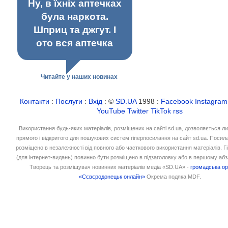
Ну, в їхніх аптечках
була наркота.
Шприц та джгут. І
ото вся аптечка
Читайте у наших новинах
Контакти
:
Послуги
:
Вхід
: ©
SD.UA
1998 :
Facebook
Instagram
YouTube
Twitter
TikTok
rss
Використання будь-яких матеріалів, розміщених на сайті sd.ua, дозволяється л
прямого і відкритого для пошукових систем гіперпосилання на сайт sd.ua. Посил
розміщено в незалежності від повного або часткового використання матеріалів. 
(для інтернет-видань) повинно бути розміщено в підзаголовку або в першому абз
Творець та розміщувач новинних матеріалів медіа «SD.UA» -
громадська ор
«Сєвєродонецьк онлайн»
Окрема подяка MDF.