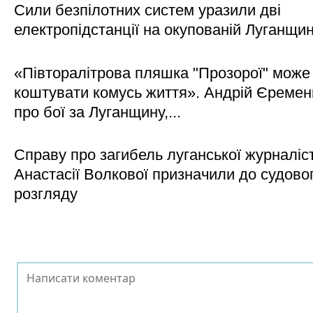
Сили безпілотних систем уразили дві
електропідстанції на окупованій Луганщи
«Півторалітрова пляшка "Прозорої" може
коштувати комусь життя». Андрій Єреме
про бої за Луганщину,...
Справу про загибель луганської журналіс
Анастасії Волкової призначили до судово
розгляду