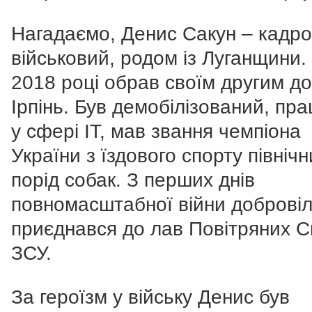
Нагадаємо, Денис Сакун – кадр
військовий, родом із Луганщини.
2018 році обрав своїм другим д
Ірпінь. Був демобілізований, пр
у сфері IT, мав звання чемпіона
України з їздового спорту північн
порід собак. З перших днів
повномасштабної війни доброві
приєднався до лав Повітряних 
ЗСУ.
За героїзм у війську Денис був