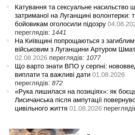
Катування та сексуальне насильство 
затриманої на Луганщині волонтерки: 
бойовикам оголосили підозру
04.08.20
переглядів:
1441
На Київщині попрощаються з загиблим
військовим з Луганщини Артуром Шма
02.08.2026
переглядів:
1077
Що варто знати ВПО у серпні: нововве
виплати та важливі дати
01.08.2026
переглядів:
872
«Рука лишилася на позиціях»: як боєць
Лисичанська після ампутації повернув
цивільного життя
01.08.2026
перегляді