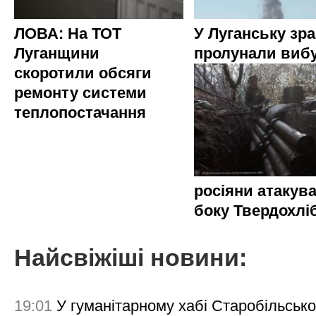
ЛОВА: На ТОТ
У Луганську зр
Луганщини
пролунали виб
скоротили обсяги
ремонту системи
теплопостачання
росіяни атакува
боку Твердохлі
Найсвіжіші новини:
19:01
У гуманітарному хабі Старобільсько