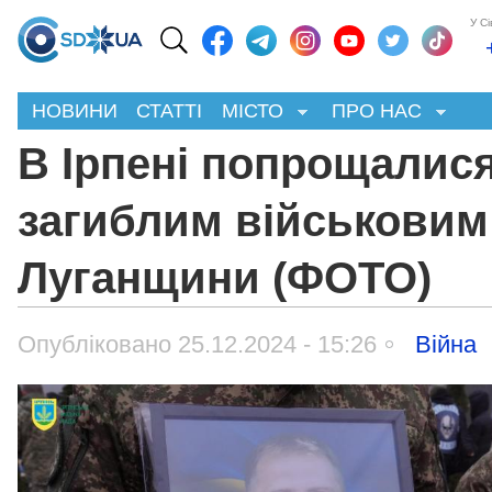
У С
НОВИНИ
СТАТТІ
МІСТО
ПРО НАС
В Ірпені попрощалися
загиблим військовим
Луганщини (ФОТО)
Опубліковано 25.12.2024 - 15:26
Війна