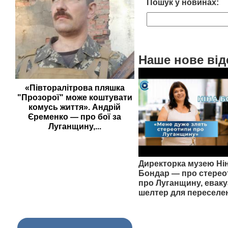
Пошук у новинах:
Наше нове від
«Півторалітрова пляшка
"Прозорої" може коштувати
комусь життя». Андрій
Єременко — про бої за
Луганщину,...
Директорка музею Ні
Бондар — про стерео
про Луганщину, еваку
шелтер для переселе