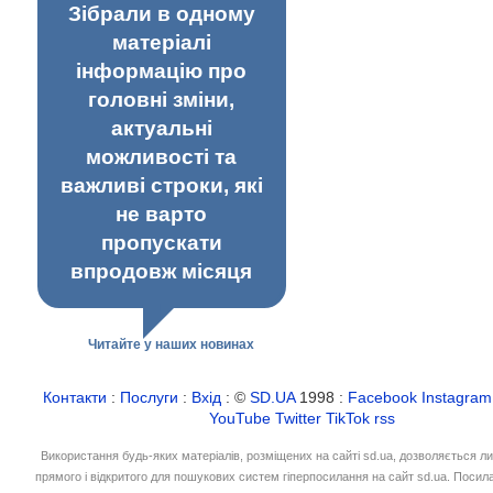
Зібрали в одному
матеріалі
інформацію про
головні зміни,
актуальні
можливості та
важливі строки, які
не варто
пропускати
впродовж місяця
Читайте у наших новинах
Контакти
:
Послуги
:
Вхід
: ©
SD.UA
1998 :
Facebook
Instagram
YouTube
Twitter
TikTok
rss
Використання будь-яких матеріалів, розміщених на сайті sd.ua, дозволяється л
прямого і відкритого для пошукових систем гіперпосилання на сайт sd.ua. Посил