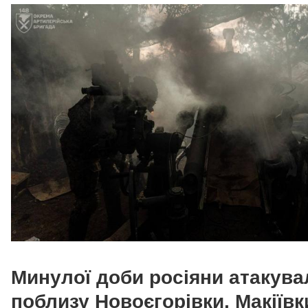
Минулої доби росіяни атакува
поблизу Новоєгорівки, Макіївк