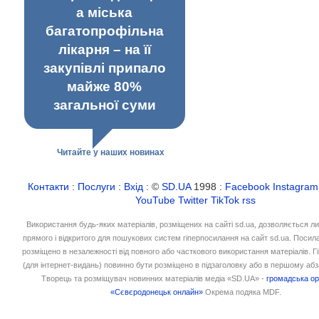
а міська
багатопрофільна
лікарня – на її
закупівлі припало
майже 80%
загальної суми
Читайте у наших новинах
Контакти
:
Послуги
:
Вхід
: ©
SD.UA
1998 :
Facebook
Instagram
YouTube
Twitter
TikTok
rss
Використання будь-яких матеріалів, розміщених на сайті sd.ua, дозволяється л
прямого і відкритого для пошукових систем гіперпосилання на сайт sd.ua. Посил
розміщено в незалежності від повного або часткового використання матеріалів. 
(для інтернет-видань) повинно бути розміщено в підзаголовку або в першому абз
Творець та розміщувач новинних матеріалів медіа «SD.UA» -
громадська ор
«Сєвєродонецьк онлайн»
Окрема подяка MDF.