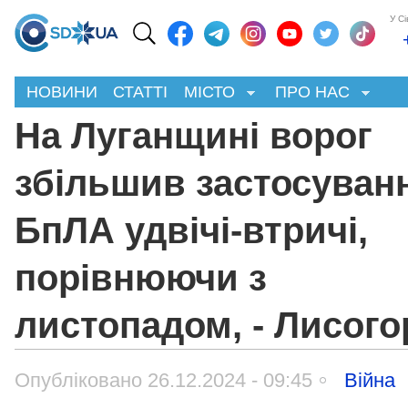
У С
НОВИНИ
СТАТТІ
МІСТО
ПРО НАС
На Луганщині ворог
збільшив застосуван
БпЛА удвічі-втричі,
порівнюючи з
листопадом, - Лисого
Опубліковано 26.12.2024 - 09:45
Війна