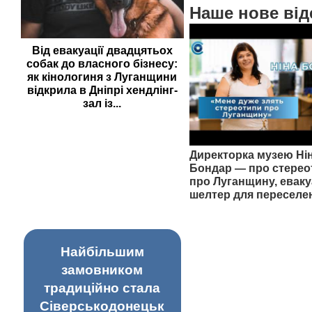
Наше нове від
Від евакуації двадцятьох
собак до власного бізнесу:
як кінологиня з Луганщини
відкрила в Дніпрі хендлінг-
зал із...
Директорка музею Ні
Бондар — про стерео
про Луганщину, еваку
шелтер для переселе
Найбільшим
замовником
традиційно стала
Сіверськодонецьк