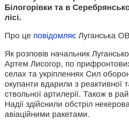
Білогорівки та в Серебрянськ
лісі.
Про це
повідомляє
Луганська ОВ
Як розповів начальник Луганськ
Артем Лисогор, по прифронтови
селах та укріпленнях Сил оборо
окупанти вдарили з реактивної т
ствольної артилерії. Також в рай
Надії здійснили обстріл некеро
авіаційними ракетами.