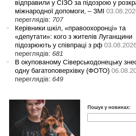
відправили у СІЗО за підозрою у розкр
міжнародної допомоги, – ЗМІ
03.08.202
переглядів:
707
Керівники шкіл, «правоохоронці» та
«депутати»: кого з жителів Луганщини
підозрюють у співпраці з рф
03.08.202
переглядів:
681
В окупованому Сіверськодонецьку зне
одну багатоповерхівку (ФОТО)
06.08.2
переглядів:
649
Пошук у новинах: