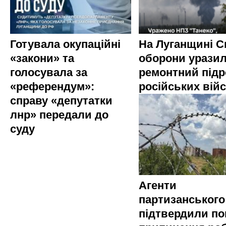
Готувала окупаційні
На Луганщині 
«закони» та
оборони урази
голосувала за
ремонтний підр
«референдум»:
російських вій
справу «депутатки
лнр» передали до
суду
Агенти
партизанського
підтвердили по