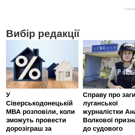
Вибір редакції
У
Справу про заг
Сіверськодонецькій
луганської
МВА розповіли, коли
журналістки Ана
зможуть провести
Волкової приз
дорозіграш за
до судового