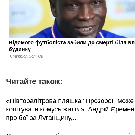
Читайте також:
«Півторалітрова пляшка "Прозорої" може
коштувати комусь життя». Андрій Єреме
про бої за Луганщину,...