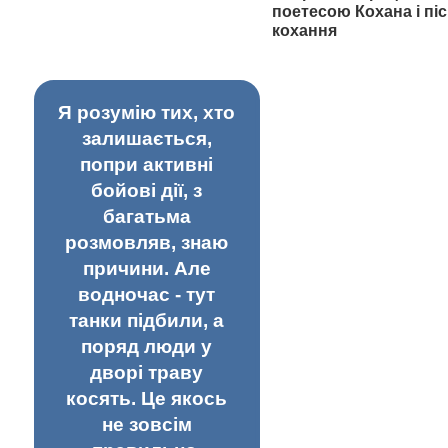
поетесою Кохана і піс
кохання
Я розумію тих, хто
залишається,
попри активні
бойові дії, з
багатьма
розмовляв, знаю
причини. Але
водночас - тут
танки підбили, а
поряд люди у
дворі траву
косять. Це якось
не зовсім