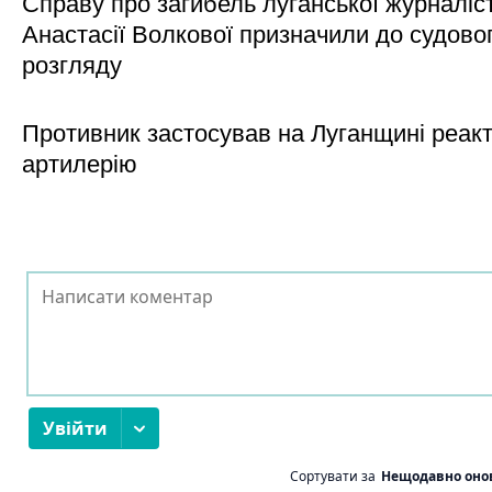
Справу про загибель луганської журналіс
Анастасії Волкової призначили до судово
розгляду
Противник застосував на Луганщині реак
артилерію