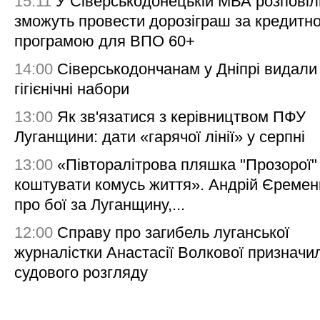
15:11
У Сіверськодонецькій МВА розповіл
зможуть провести дорозіграш за кредитн
програмою для ВПО 60+
14:00
Сіверськодончанам у Дніпрі видали
гігієнічні набори
13:00
Як зв'язатися з керівництвом ПФУ
Луганщини: дати «гарячої лінії» у серпні
13:00
«Півторалітрова пляшка "Прозорої
коштувати комусь життя». Андрій Єреме
про бої за Луганщину,...
12:00
Справу про загибель луганської
журналістки Анастасії Волкової призначи
судового розгляду