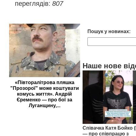
переглядів:
807
Пошук у новинах:
Наше нове від
«Півторалітрова пляшка
"Прозорої" може коштувати
комусь життя». Андрій
Єременко — про бої за
Луганщину,...
Співачка Катя Бойко (
— про співпрацю з