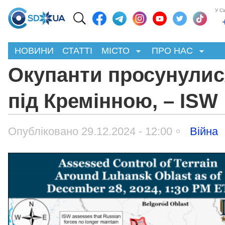
У С
НОВИНИ
СТАТТІ
МІСТО
ПРО НАС
Окупанти просунулис
під Кремінною, – ISW
Опубліковано 29.12.2024 - 12:00
Війна