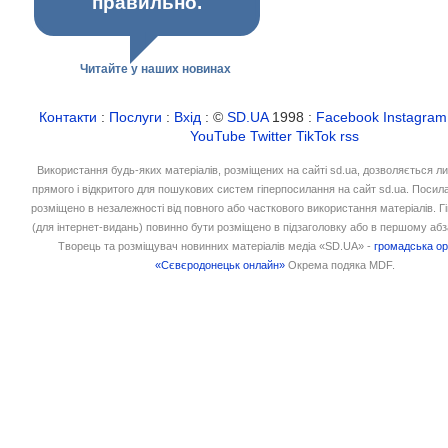
правильно.
Читайте у наших новинах
Контакти
:
Послуги
:
Вхід
: ©
SD.UA
1998 :
Facebook
Instagram
YouTube
Twitter
TikTok
rss
Використання будь-яких матеріалів, розміщених на сайті sd.ua, дозволяється л
прямого і відкритого для пошукових систем гіперпосилання на сайт sd.ua. Посил
розміщено в незалежності від повного або часткового використання матеріалів. 
(для інтернет-видань) повинно бути розміщено в підзаголовку або в першому абз
Творець та розміщувач новинних матеріалів медіа «SD.UA» -
громадська ор
«Сєвєродонецьк онлайн»
Окрема подяка MDF.