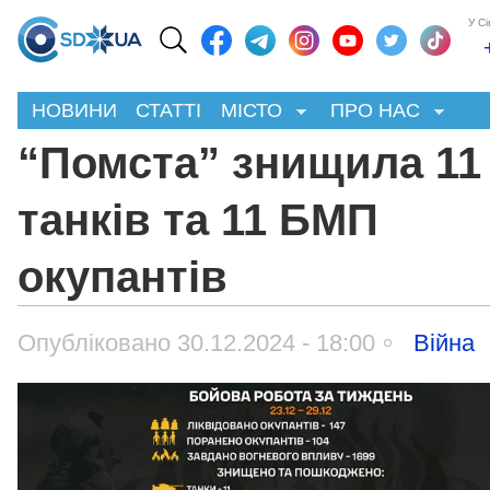
У С
НОВИНИ
СТАТТІ
МІСТО
ПРО НАС
“Помста” знищила 11
танків та 11 БМП
окупантів
Опубліковано 30.12.2024 - 18:00
Війна