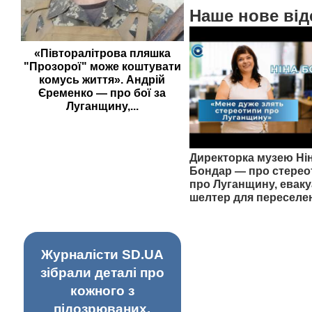
Наше нове від
«Півторалітрова пляшка
"Прозорої" може коштувати
комусь життя». Андрій
Єременко — про бої за
Луганщину,...
Директорка музею Ні
Бондар — про стерео
про Луганщину, еваку
шелтер для переселе
Журналісти SD.UA
зібрали деталі про
кожного з
підозрюваних,