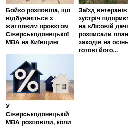
Бойко розповіла, що
Заїзд ветеранів
відбувається з
зустріч підприє
житловим проєктом
на «Лісовій дач
Сіверськодонецької
розписали пла
МВА на Київщині
заходів на осінь
готові його...
У
Сіверськодонецькій
МВА розповіли, коли