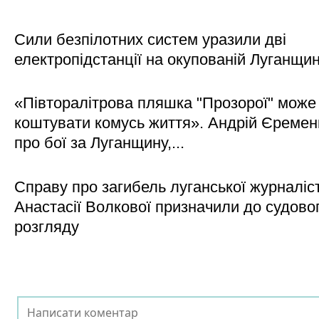
Сили безпілотних систем уразили дві
електропідстанції на окупованій Луганщи
«Півторалітрова пляшка "Прозорої" може
коштувати комусь життя». Андрій Єреме
про бої за Луганщину,...
Справу про загибель луганської журналіс
Анастасії Волкової призначили до судово
розгляду