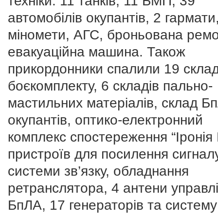
техніки: 11 танків, 11 БМП, 39
автомобілів окупантів, 2 гармати
міномети, АГС, броньована ремо
евакуаційна машина. Також
прикордонники спалили 19 склад
боєкомплекту, 6 складів пально-
мастильних матеріалів, склад Б
окупантів, оптико-електронний
комплекс спостереження “Іронія 
пристроїв для посилення сигналу
системи зв’язку, обладнання
ретранслятора, 4 антени управл
БпЛА, 17 генераторів та систем