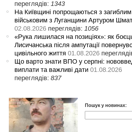
переглядів:
1343
На Київщині попрощаються з загиблим
військовим з Луганщини Артуром Шма
02.08.2026
переглядів:
1056
«Рука лишилася на позиціях»: як боєць
Лисичанська після ампутації повернув
цивільного життя
01.08.2026
перегляді
Що варто знати ВПО у серпні: нововве
виплати та важливі дати
01.08.2026
переглядів:
837
Пошук у новинах: