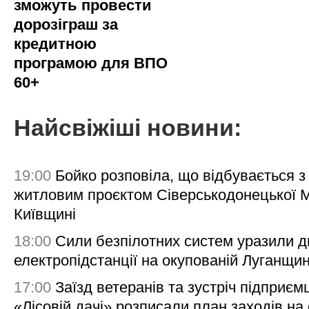
зможуть провести
дорозіграш за
кредитною
програмою для ВПО
60+
Найсвіжіші новини:
19:00
Бойко розповіла, що відбувається з
житловим проєктом Сіверськодонецької 
Київщині
18:00
Сили безпілотних систем уразили д
електропідстанції на окупованій Луганщи
17:00
Заїзд ветеранів та зустріч підприємц
«Лісовій дачі» розписали план заходів на 