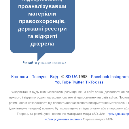
проаналізувавши
матеріали
правоохоронців,
державні реєстри
та відкриті
джерела
Читайте у наших новинах
Контакти
:
Послуги
:
Вхід
: ©
SD.UA
1998 :
Facebook
Instagram
YouTube
Twitter
TikTok
rss
Використання будь-яких матеріалів, розміщених на сайті sd.ua, дозволяється л
прямого і відкритого для пошукових систем гіперпосилання на сайт sd.ua. Посил
розміщено в незалежності від повного або часткового використання матеріалів. 
(для інтернет-видань) повинно бути розміщено в підзаголовку або в першому абз
Творець та розміщувач новинних матеріалів медіа «SD.UA» -
громадська ор
«Сєвєродонецьк онлайн»
Окрема подяка MDF.