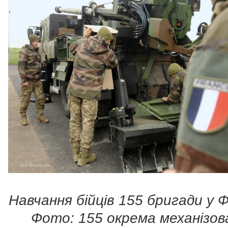
Навчання бійців 155 бригади у Ф
Фото:
155 окрема механізов