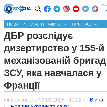
У С
НОВИНИ
СТАТТІ
МІСТО
ПРО НАС
ДБР розслідує
дизертирство у 155-й
механізованій бригад
ЗСУ, яка навчалася у
Франції
Опубліковано 03.01.2025 - 11:22
Війна
Новини України та світу