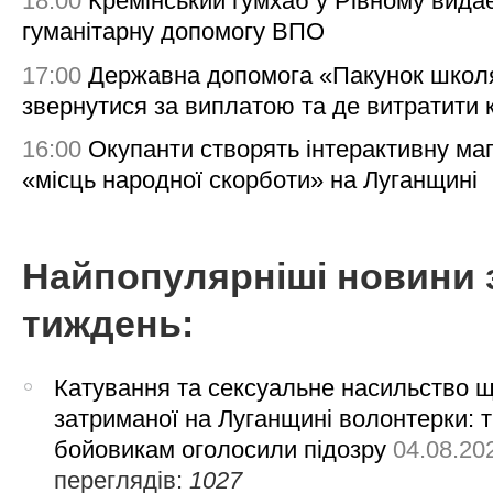
18:00
Кремінський гумхаб у Рівному вида
гуманітарну допомогу ВПО
17:00
Державна допомога «Пакунок школя
звернутися за виплатою та де витратити
16:00
Окупанти створять інтерактивну ма
«місць народної скорботи» на Луганщині
Найпопулярніші новини 
тиждень:
Катування та сексуальне насильство 
затриманої на Луганщині волонтерки: 
бойовикам оголосили підозру
04.08.20
переглядів:
1027