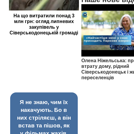
На що витратили понад 3
млн грн: огляд липневих
закупівель у
Сіверськодонецькій громаді
Олена Ніжельська: пр
втрату дому, рідний
Сіверськодонецьк і ж
переселенців
Я не знаю, чим їх
накачують. Бо в
них стріляєш, а він
встав та пішов, як
у фільмах жахів.