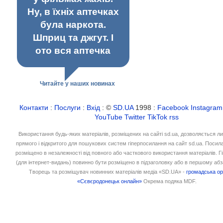
Ну, в їхніх аптечках
була наркота.
Шприц та джгут. І
ото вся аптечка
Читайте у наших новинах
Контакти
:
Послуги
:
Вхід
: ©
SD.UA
1998 :
Facebook
Instagram
YouTube
Twitter
TikTok
rss
Використання будь-яких матеріалів, розміщених на сайті sd.ua, дозволяється л
прямого і відкритого для пошукових систем гіперпосилання на сайт sd.ua. Посил
розміщено в незалежності від повного або часткового використання матеріалів. 
(для інтернет-видань) повинно бути розміщено в підзаголовку або в першому абз
Творець та розміщувач новинних матеріалів медіа «SD.UA» -
громадська ор
«Сєвєродонецьк онлайн»
Окрема подяка MDF.