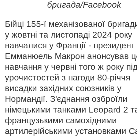
бригада/Facebook
Бійці 155-ї механізованої брига
у жовтні та листопаді 2024 року
навчалися у Франції - президент
Емманюель Макрон анонсував ц
навчання у червні того ж року пі
урочистостей з нагоди 80-річчя
висадки західних союзників у
Нормандії. З'єднання озброїли
німецькими танками Leopard 2 т
французькими самохідними
артилерійськими установками Ca