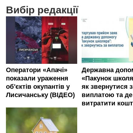
Вибір редакції
Оператори «Апачі»
Державна допо
показали ураження
«Пакунок школя
об'єктів окупантів у
як звернутися з
Лисичанську (ВІДЕО)
виплатою та де
витратити кош