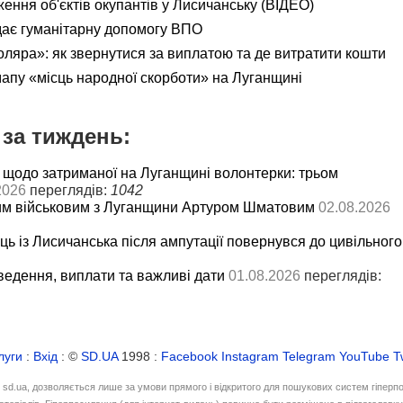
ення об'єктів окупантів у Лисичанську (ВІДЕО)
дає гуманітарну допомогу ВПО
яра»: як звернутися за виплатою та де витратити кошти
мапу «місць народної скорботи» на Луганщині
за тиждень:
 щодо затриманої на Луганщині волонтерки: трьом
2026
переглядів:
1042
им військовим з Луганщини Артуром Шматовим
02.08.2026
ць із Лисичанська після ампутації повернувся до цивільного
ведення, виплати та важливі дати
01.08.2026
переглядів:
луги
:
Вхід
: ©
SD.UA
1998 :
Facebook
Instagram
Telegram
YouTube
T
і sd.ua, дозволяється лише за умови прямого і відкритого для пошукових систем гіперп