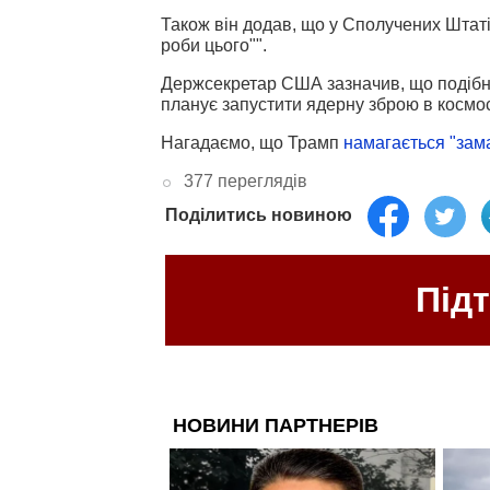
Також він додав, що у Сполучених Штатів
роби цього"".
Держсекретар США зазначив, що подібна
планує запустити ядерну зброю в космо
Нагадаємо, що Трамп
намагається "зам
377 переглядів
Поділитись новиною
Під