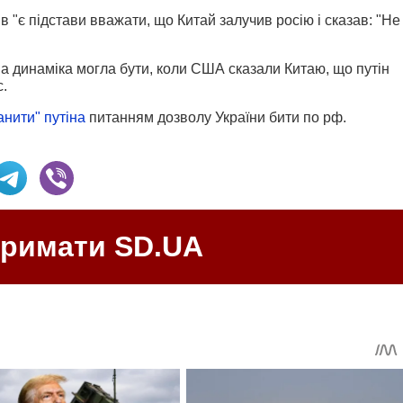
 "є підстави вважати, що Китай залучив росію і сказав: "Не
 динаміка могла бути, коли США сказали Китаю, що путін
с.
анити" путіна
питанням дозволу України бити по рф.
тримати SD.UA