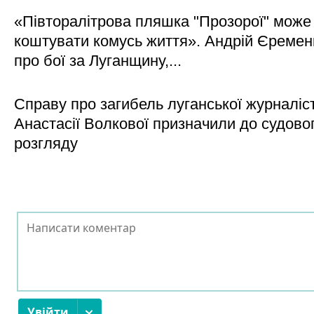
«Півторалітрова пляшка "Прозорої" може
коштувати комусь життя». Андрій Єреме
про бої за Луганщину,...
Справу про загибель луганської журналіс
Анастасії Волкової призначили до судово
розгляду