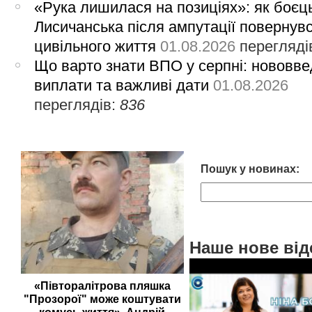
«Рука лишилася на позиціях»: як боєць
Лисичанська після ампутації повернув
цивільного життя
01.08.2026
перегляді
Що варто знати ВПО у серпні: нововве
виплати та важливі дати
01.08.2026
переглядів:
836
Пошук у новинах:
Наше нове від
«Півторалітрова пляшка
"Прозорої" може коштувати