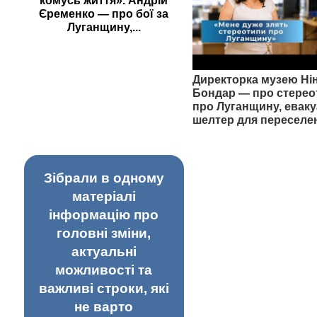
комусь життя». Андрій
Єременко — про бої за
Луганщину,...
Директорка музею Ні
Бондар — про стерео
про Луганщину, еваку
шелтер для переселе
Зібрали в одному
матеріалі
інформацію про
головні зміни,
актуальні
можливості та
важливі строки, які
не варто