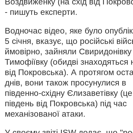
Воздвиженку (на схід від Покровс
- пишуть експерти.
Водночас відео, яке було опублі
5 січня, вказує, що російські війс
ймовірно, зайняли Свиридонівку 
Тимофіївку (обидві знаходяться н
від Покровська). А протягом оста
днів, вони також просунулися в
південно-східну Єлизаветівку (це
південь від Покровська) під час
механізованої атаки.
У своєму звіті ISW додає, що "ро