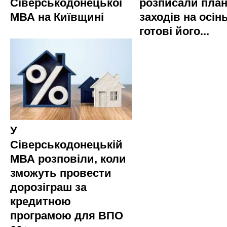
Сіверськодонецької
розписали пла
МВА на Київщині
заходів на осінь
готові його...
У
Сіверськодонецькій
МВА розповіли, коли
зможуть провести
дорозіграш за
кредитною
програмою для ВПО