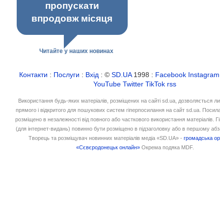
пропускати
впродовж місяця
Читайте у наших новинах
Контакти
:
Послуги
:
Вхід
: ©
SD.UA
1998 :
Facebook
Instagram
YouTube
Twitter
TikTok
rss
Використання будь-яких матеріалів, розміщених на сайті sd.ua, дозволяється л
прямого і відкритого для пошукових систем гіперпосилання на сайт sd.ua. Посил
розміщено в незалежності від повного або часткового використання матеріалів. 
(для інтернет-видань) повинно бути розміщено в підзаголовку або в першому абз
Творець та розміщувач новинних матеріалів медіа «SD.UA» -
громадська ор
«Сєвєродонецьк онлайн»
Окрема подяка MDF.