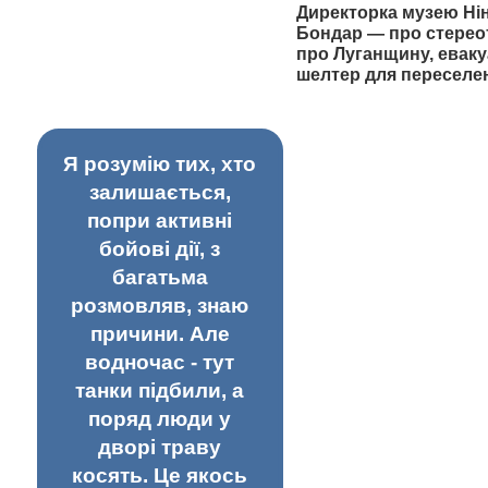
Директорка музею Ні
Бондар — про стерео
про Луганщину, еваку
шелтер для переселе
Я розумію тих, хто
залишається,
попри активні
бойові дії, з
багатьма
розмовляв, знаю
причини. Але
водночас - тут
танки підбили, а
поряд люди у
дворі траву
косять. Це якось