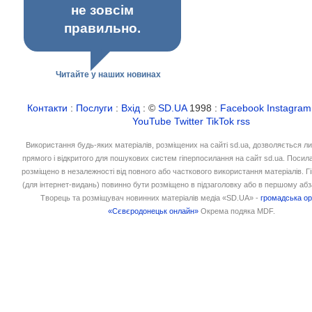
не зовсім
правильно.
Читайте у наших новинах
Контакти
:
Послуги
:
Вхід
: ©
SD.UA
1998 :
Facebook
Instagram
YouTube
Twitter
TikTok
rss
Використання будь-яких матеріалів, розміщених на сайті sd.ua, дозволяється л
прямого і відкритого для пошукових систем гіперпосилання на сайт sd.ua. Посил
розміщено в незалежності від повного або часткового використання матеріалів. 
(для інтернет-видань) повинно бути розміщено в підзаголовку або в першому абз
Творець та розміщувач новинних матеріалів медіа «SD.UA» -
громадська ор
«Сєвєродонецьк онлайн»
Окрема подяка MDF.