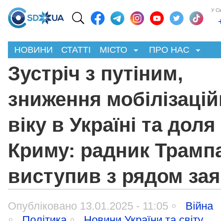
У С
НОВИНИ
СТАТТІ
МІСТО
ПРО НАС
Зустріч з путіним,
зниження мобілізацій
віку в Україні та доля
Криму: радник Трамп
виступив з рядом за
Опубліковано 13.01.2025 - 11:05
Війна
Політика
Новини України та світу