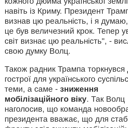
кожного дюйма української землі
навіть із Криму. Президент Трам
визнав цю реальність, і я думаю
це був величезний крок. Тепер у
світ визнає цю реальність", - ви
свою думку Волц.
Також радник Трампа торкнувся
гострої для українського суспіль
теми, а саме -
зниження
мобілізаційного віку
. Так Волц
наголосив, що команда новообр
президента вважає, що для стабі