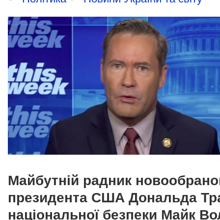
Майбутній радник новообрано
президента США Дональда Тр
національної безпеки Майк Во