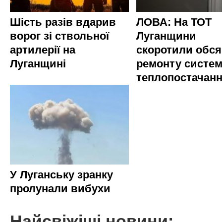
Шість разів вдарив
ЛОВА: На ТОТ
ворог зі ствольної
Луганщини
артилерії на
скоротили обся
Луганщині
ремонту систе
теплопостачан
У Луганську зранку
пролунали вибухи
Найсвіжіші новини: