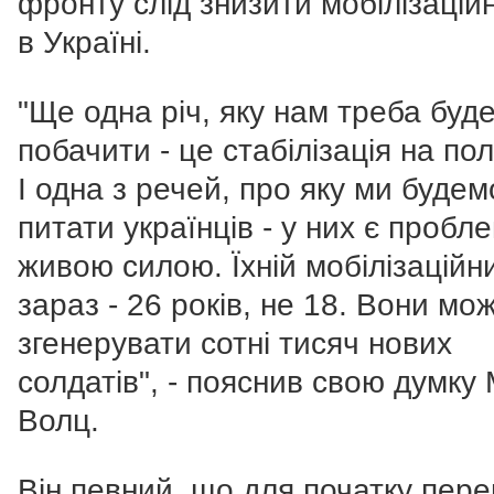
фронту слід знизити мобілізаційн
в Україні.
"Ще одна річ, яку нам треба буд
побачити - це стабілізація на пол
І одна з речей, про яку ми будем
питати українців - у них є пробл
живою силою. Їхній мобілізаційни
зараз - 26 років, не 18. Вони мо
згенерувати сотні тисяч нових
солдатів", - пояснив свою думку
Волц.
Він певний, що для початку пер