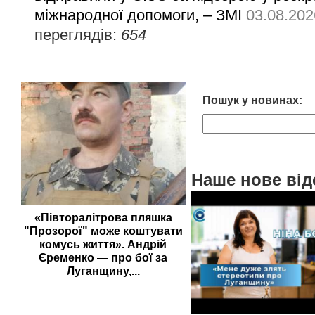
міжнародної допомоги, – ЗМІ
03.08.202
переглядів:
654
Пошук у новинах:
Наше нове від
«Півторалітрова пляшка
"Прозорої" може коштувати
комусь життя». Андрій
Єременко — про бої за
Луганщину,...