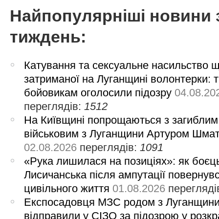
Найпопулярніші новини 
тиждень:
Катування та сексуальне насильство 
затриманої на Луганщині волонтерки: 
бойовикам оголосили підозру
04.08.20
переглядів:
1512
На Київщині попрощаються з загиблим
військовим з Луганщини Артуром Шма
02.08.2026
переглядів:
1091
«Рука лишилася на позиціях»: як боєць
Лисичанська після ампутації повернув
цивільного життя
01.08.2026
перегляді
Експосадовця МЗС родом з Луганщин
відправили у СІЗО за підозрою у розкр