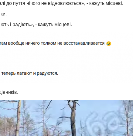
і до пуття нічого не відновлюється», - кажуть місцеві.
ки.
ть і радіють», - кажуть місцеві.
івників.