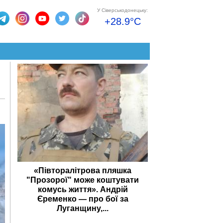
У Сіверськодонецьку:
+28.9°C
«Півторалітрова пляшка
"Прозорої" може коштувати
комусь життя». Андрій
Єременко — про бої за
Луганщину,...