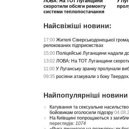
ЛОВА: На ТОТ Луганщини
У Лу
скоротили обсяги ремонту
прол
системи теплопостачання
Найсвіжіші новини:
17:00
Жителі Сіверськодонецької гром
релокованих підприємствах
15:00
Поліцейські Луганщини надали д
13:02
ЛОВА: На ТОТ Луганщини скороти
11:00
У Луганську зранку пролунали ви
09:35
росіяни атакували з боку Твердох
Найпопулярніші новини 
Катування та сексуальне насильство
бойовикам оголосили підозру
04.08.
На Київщині попрощаються з загибл
переглядів:
1074
«Рука лишилася на позиціях»: як боє