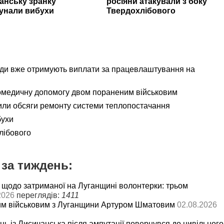
ганську зранку
росіяни атакували з боку
унали вибухи
Твердохлібового
ади вже отримують виплати за працевлаштування на
омедичну допомогу двом пораненим військовим
ли обсяги ремонту системи теплопостачання
бухи
лібового
за тиждень:
 щодо затриманої на Луганщині волонтерки: трьом
2026
переглядів:
1411
им військовим з Луганщини Артуром Шматовим
02.08.2026
ць із Лисичанська після ампутації повернувся до цивільного