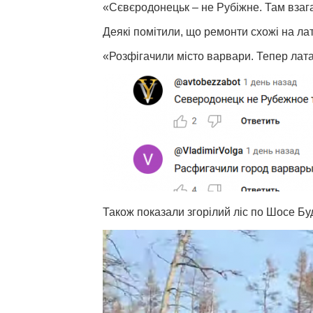
«Сєвєродонецьк – не Рубіжне. Там взагал
Деякі помітили, що ремонти схожі на лат
«Розфігачили місто варвари. Тепер латаю
Також показали згорілий ліс по Шосе Буд