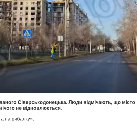
ованого Сіверськодонецька. Люди відмічають, що місто
 нічого не відновлюється.
та на рибалку».