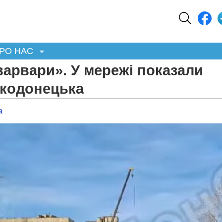
РО НАС
варвари». У мережі показали
ькодонецька
а