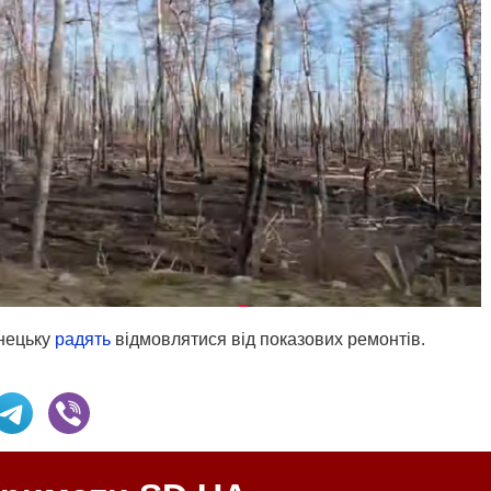
нецьку
радять
відмовлятися від показових ремонтів.