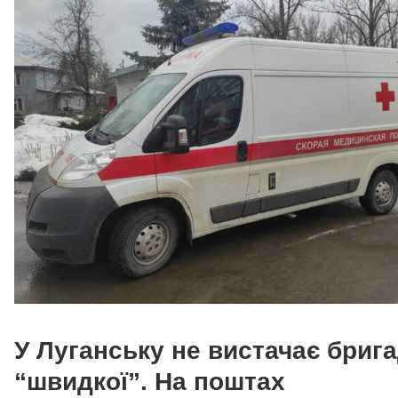
У Луганську не вистачає бриг
“швидкої”. На поштах