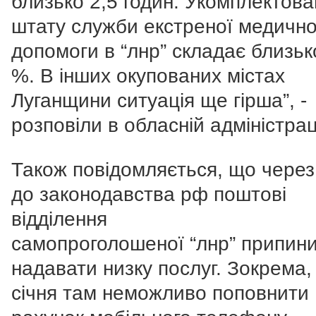
близько 2,5 годин. Укомплектова
штату служби екстреної медично
допомоги в “лнр” складає близьк
%. В інших окупованих містах
Луганщини ситуація ще гірша”, -
розповіли в обласній адміністраці
Також повідомляється, що через
до законодавства рф поштові
відділення
самопроголошеної “лнр” припин
надавати низку послуг. Зокрема, 
січня там неможливо поповнити