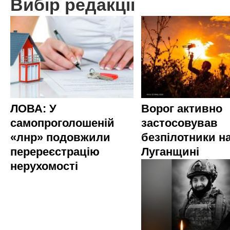
Вибір редакції
ЛОВА: У
Ворог активно
самопроголошеній
застосовував
«лнр» подовжили
безпілотники н
перереєстрацію
Луганщині
нерухомості