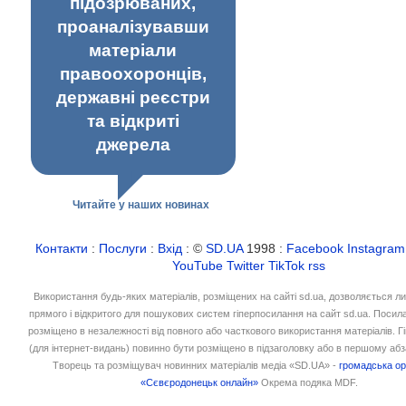
підозрюваних,
проаналізувавши
матеріали
правоохоронців,
державні реєстри
та відкриті
джерела
Читайте у наших новинах
Контакти
:
Послуги
:
Вхід
: ©
SD.UA
1998 :
Facebook
Instagram
YouTube
Twitter
TikTok
rss
Використання будь-яких матеріалів, розміщених на сайті sd.ua, дозволяється л
прямого і відкритого для пошукових систем гіперпосилання на сайт sd.ua. Посил
розміщено в незалежності від повного або часткового використання матеріалів. 
(для інтернет-видань) повинно бути розміщено в підзаголовку або в першому абз
Творець та розміщувач новинних матеріалів медіа «SD.UA» -
громадська ор
«Сєвєродонецьк онлайн»
Окрема подяка MDF.