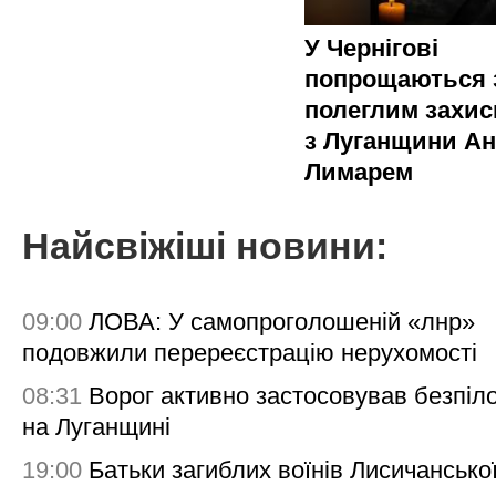
У Чернігові
попрощаються 
полеглим захи
з Луганщини Ан
Лимарем
Найсвіжіші новини:
09:00
ЛОВА: У самопроголошеній «лнр»
подовжили перереєстрацію нерухомості
08:31
Ворог активно застосовував безпіл
на Луганщині
19:00
Батьки загиблих воїнів Лисичансько