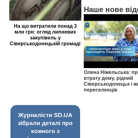
Наше нове від
На що витратили понад 3
млн грн: огляд липневих
закупівель у
Сіверськодонецькій громаді
Олена Ніжельська: пр
втрату дому, рідний
Сіверськодонецьк і ж
переселенців
Журналісти SD.UA
зібрали деталі про
кожного з