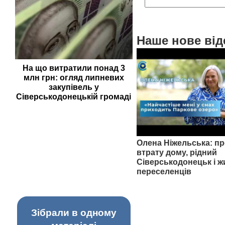
Наше нове від
На що витратили понад 3
млн грн: огляд липневих
закупівель у
Сіверськодонецькій громаді
Олена Ніжельська: пр
втрату дому, рідний
Сіверськодонецьк і ж
переселенців
Зібрали в одному