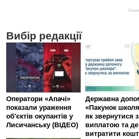
Вибір редакції
Оператори «Апачі»
Державна допо
показали ураження
«Пакунок школя
об'єктів окупантів у
як звернутися з
Лисичанську (ВІДЕО)
виплатою та де
витратити кош