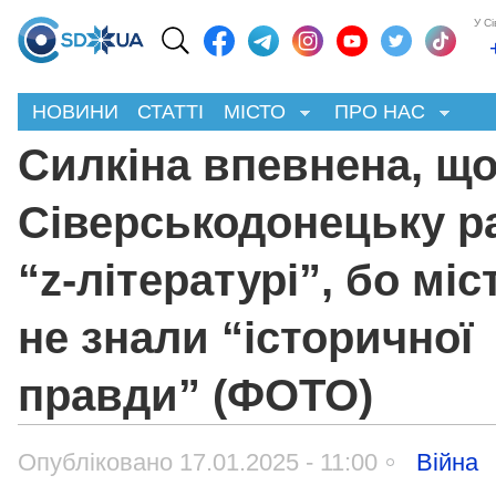
У С
НОВИНИ
СТАТТІ
МІСТО
ПРО НАС
Силкіна впевнена, що
Сіверськодонецьку р
“z-літературі”, бо мі
не знали “історичної
правди” (ФОТО)
Опубліковано 17.01.2025 - 11:00
Війна