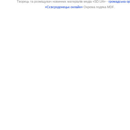
Творець та розміщувач новинних матеріалів медіа «SD.UA» -
громадська ор
«Сєвєродонецьк онлайн»
Окрема подяка MDF.