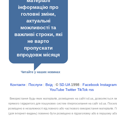
матеріалі
інформацію про
головні зміни,
актуальні
можливості та
важливі строки, які
не варто
пропускати
впродовж місяця
Читайте у наших новинах
Контакти
:
Послуги
:
Вхід
: ©
SD.UA
1998 :
Facebook
Instagram
YouTube
Twitter
TikTok
rss
Використання будь-яких матеріалів, розміщених на сайті sd.ua, дозволяється л
прямого і відкритого для пошукових систем гіперпосилання на сайт sd.ua. Посил
розміщено в незалежності від повного або часткового використання матеріалів. 
(для інтернет-видань) повинно бути розміщено в підзаголовку або в першому абз