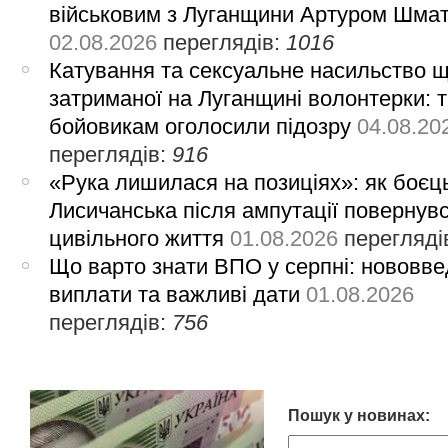
військовим з Луганщини Артуром Шма
02.08.2026
переглядів:
1016
Катування та сексуальне насильство 
затриманої на Луганщині волонтерки: 
бойовикам оголосили підозру
04.08.20
переглядів:
916
«Рука лишилася на позиціях»: як боєць
Лисичанська після ампутації повернув
цивільного життя
01.08.2026
перегляді
Що варто знати ВПО у серпні: нововве
виплати та важливі дати
01.08.2026
переглядів:
756
Пошук у новинах: