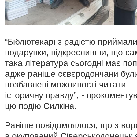
“Бібліотекарі з радістю приймал
подарунки, підкресливши, що са
така література сьогодні має поп
адже раніше сєвєродончани бул
позбавлені можливості читати
історичну правду”, - прокоменту
цю подію Силкіна.
Раніше повідомлялося, що з во
в окупований Сіверськодонецьк 