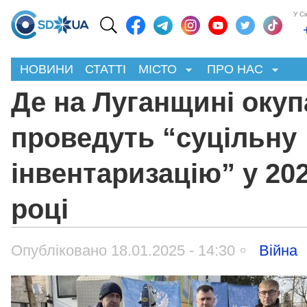
У С
НОВИНИ
СТАТТІ
МІСТО
ПРО НАС
Де на Луганщині окуп
проведуть “суцільну
інвентаризацію” у 20
році
Опубліковано 18.01.2025 - 14:30
Війна