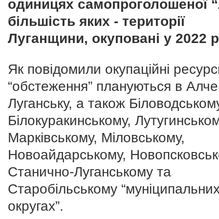
одиницях самопроголошеної “
більшість яких - території
Луганщини, окуповані у 2022 р
Як повідомили окупаційні ресурс
“обстеження” плануються в Алче
Луганську, а також Біловодському
Білокуракинському, Лутугинськом
Марківському, Міловському,
Новоайдарському, Новопсковськ
Станично-Луганському та
Старобільському “муніципальни
округах”.