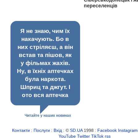
переселенців
Я не знаю, чим їх
накачують. Бо в
них стріляєш, а він
встав та пішов, як
у фільмах жахів.
Ну, в їхніх аптечках
була наркота.
Шприц та джгут. І
ото вся аптечка
Читайте у наших новинах
Контакти
:
Послуги
:
Вхід
: ©
SD.UA
1998 :
Facebook
Instagram
YouTube
Twitter
TikTok
rss