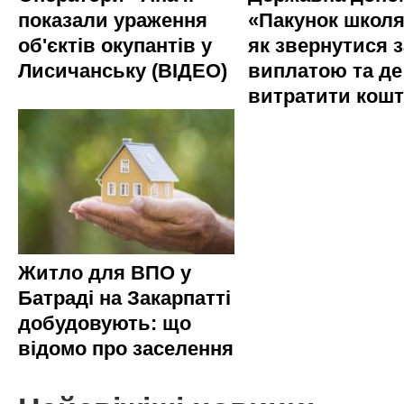
показали ураження
«Пакунок школя
об'єктів окупантів у
як звернутися з
Лисичанську (ВІДЕО)
виплатою та де
витратити кош
Житло для ВПО у
Батраді на Закарпатті
добудовують: що
відомо про заселення