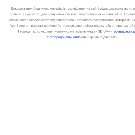
Використання будь-яких матеріалів, розміщених на сайті sd.ua, дозволяється л
прямого і відкритого для пошукових систем гіперпосилання на сайт sd.ua. Посил
розміщено в незалежності від повного або часткового використання матеріалів. 
(для інтернет-видань) повинно бути розміщено в підзаголовку або в першому абз
Творець та розміщувач новинних матеріалів медіа «SD.UA» -
громадська ор
«Сєвєродонецьк онлайн»
Окрема подяка MDF.