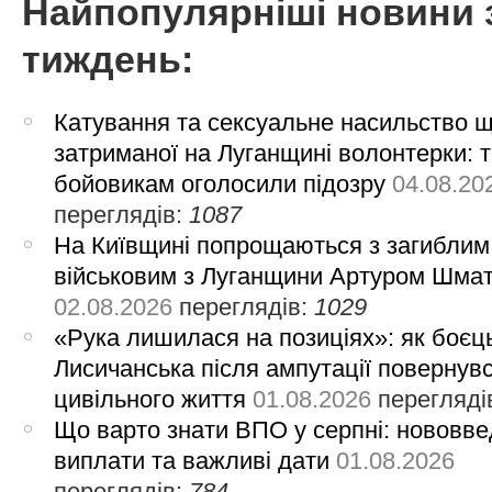
Найпопулярніші новини 
тиждень:
Катування та сексуальне насильство 
затриманої на Луганщині волонтерки: 
бойовикам оголосили підозру
04.08.20
переглядів:
1087
На Київщині попрощаються з загиблим
військовим з Луганщини Артуром Шма
02.08.2026
переглядів:
1029
«Рука лишилася на позиціях»: як боєць
Лисичанська після ампутації повернув
цивільного життя
01.08.2026
перегляді
Що варто знати ВПО у серпні: нововве
виплати та важливі дати
01.08.2026
переглядів:
784