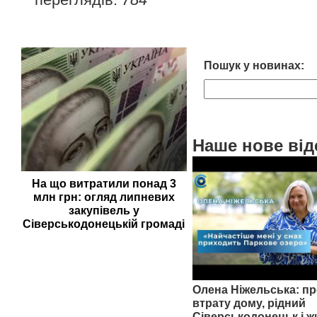
Пошук у новинах:
Наше нове від
На що витратили понад 3
млн грн: огляд липневих
закупівель у
Сіверськодонецькій громаді
Олена Ніжельська: пр
втрату дому, рідний
Сіверськодонецьк і ж