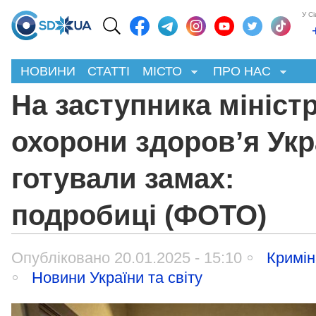
У С
НОВИНИ
СТАТТІ
МІСТО
ПРО НАС
На заступника мініст
охорони здоров’я Укр
готували замах:
подробиці (ФОТО)
Опубліковано 20.01.2025 - 15:10
Кримі
Новини України та світу