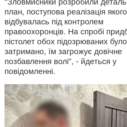
"Зловмисники розробили детал
план, поступова реалізація якого
відбувалась під контролем
правоохоронців. На спробі прид
пістолет обох підозрюваних було
затримано, їм загрожує довічне
позбавлення волі", - йдеться у
повідомленні.