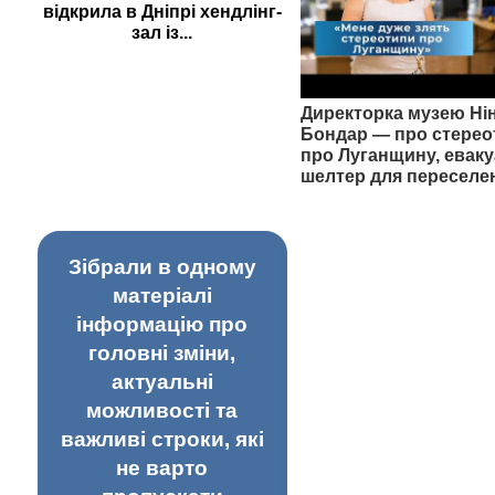
відкрила в Дніпрі хендлінг-
зал із...
Директорка музею Ні
Бондар — про стерео
про Луганщину, еваку
шелтер для переселе
Зібрали в одному
матеріалі
інформацію про
головні зміни,
актуальні
можливості та
важливі строки, які
не варто