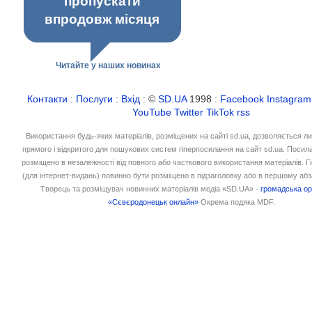
пропускати
впродовж місяця
Читайте у наших новинах
Контакти
:
Послуги
:
Вхід
: ©
SD.UA
1998 :
Facebook
Instagram
YouTube
Twitter
TikTok
rss
Використання будь-яких матеріалів, розміщених на сайті sd.ua, дозволяється л
прямого і відкритого для пошукових систем гіперпосилання на сайт sd.ua. Посил
розміщено в незалежності від повного або часткового використання матеріалів. 
(для інтернет-видань) повинно бути розміщено в підзаголовку або в першому абз
Творець та розміщувач новинних матеріалів медіа «SD.UA» -
громадська ор
«Сєвєродонецьк онлайн»
Окрема подяка MDF.