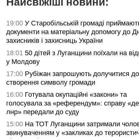
Найсвіжіші новини:
19:00
У Старобільській громаді приймают
документи на матеріальну допомогу до Д
захисників і захисниць України
18:01
50 дітей з Луганщини поїхали на ві
у Молдову
17:00
Рубіжан запрошують долучитися до
створення символу громади
16:00
Готувала окупаційні «закони» та
голосувала за «референдум»: справу «де
лнр» передали до суду
15:00
На ТОТ Луганщини затримали чолов
звинуваченням у «закликах до терористи