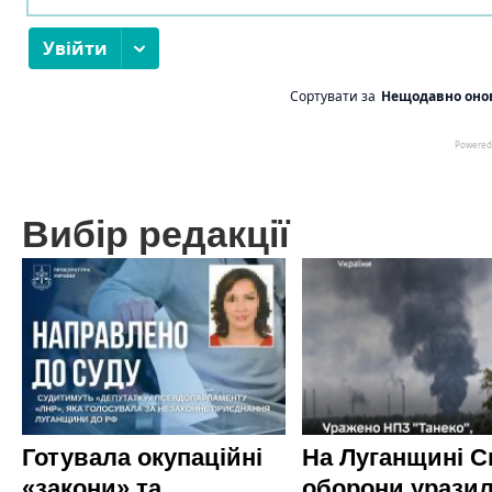
Вибір редакції
Готувала окупаційні
На Луганщині 
«закони» та
оборони урази