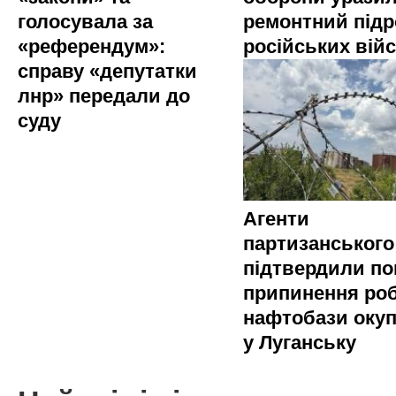
голосувала за
ремонтний підр
«референдум»:
російських вій
справу «депутатки
лнр» передали до
суду
Агенти
партизанського
підтвердили по
припинення ро
нафтобази окуп
у Луганську