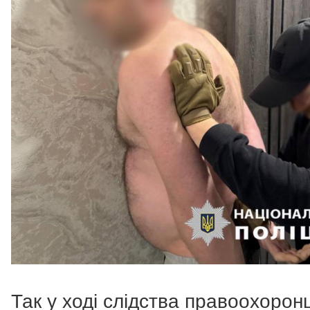
Так у ході слідства правоохоронц