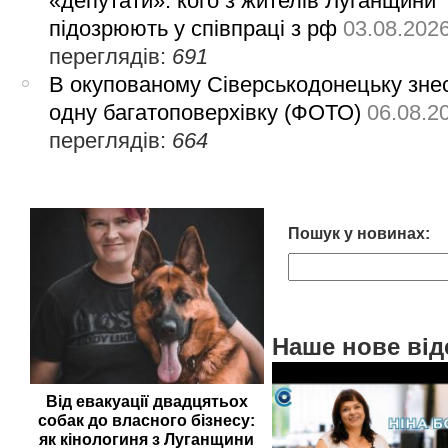
«депутати»: кого з жителів Луганщини
підозрюють у співпраці з рф
03.08.202
переглядів:
691
В окупованому Сіверськодонецьку зне
одну багатоповерхівку (ФОТО)
06.08.2
переглядів:
664
Пошук у новинах:
Наше нове від
Від евакуації двадцятьох
собак до власного бізнесу:
як кінологиня з Луганщини