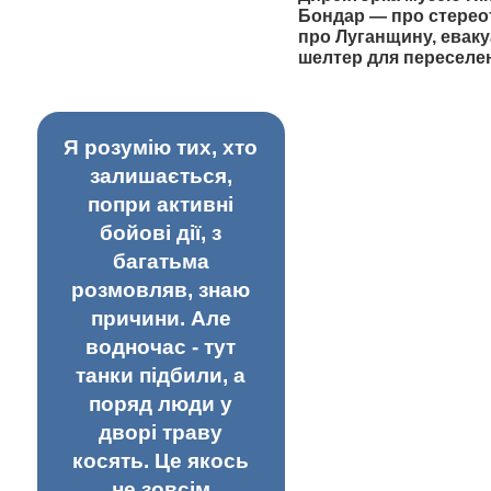
Бондар — про стерео
про Луганщину, еваку
шелтер для переселе
Я розумію тих, хто
залишається,
попри активні
бойові дії, з
багатьма
розмовляв, знаю
причини. Але
водночас - тут
танки підбили, а
поряд люди у
дворі траву
косять. Це якось
не зовсім