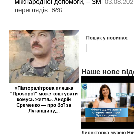
міжнародної допомоги, – ЗМІ
03.08.202
переглядів:
660
Пошук у новинах:
Наше нове від
«Півторалітрова пляшка
"Прозорої" може коштувати
комусь життя». Андрій
Єременко — про бої за
Луганщину,...
Директорка музею Ні