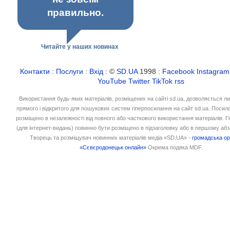
правильно.
Читайте у наших новинах
Контакти
:
Послуги
:
Вхід
: ©
SD.UA
1998 :
Facebook
Instagram
YouTube
Twitter
TikTok
rss
Використання будь-яких матеріалів, розміщених на сайті sd.ua, дозволяється л
прямого і відкритого для пошукових систем гіперпосилання на сайт sd.ua. Посил
розміщено в незалежності від повного або часткового використання матеріалів. 
(для інтернет-видань) повинно бути розміщено в підзаголовку або в першому абз
Творець та розміщувач новинних матеріалів медіа «SD.UA» -
громадська ор
«Сєвєродонецьк онлайн»
Окрема подяка MDF.