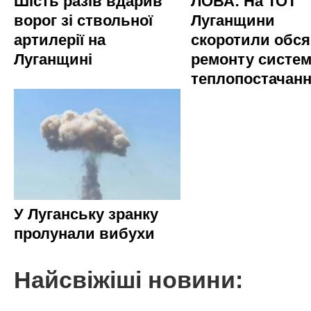
Шість разів вдарив
ЛОВА: На ТОТ
ворог зі ствольної
Луганщини
артилерії на
скоротили обся
Луганщині
ремонту систе
теплопостачан
У Луганську зранку
пролунали вибухи
Найсвіжіші новини: