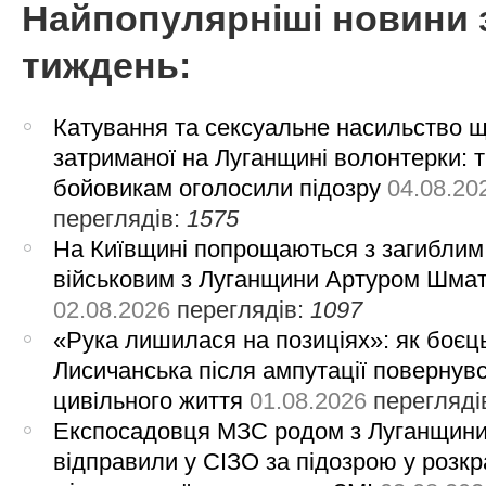
Найпопулярніші новини 
тиждень:
Катування та сексуальне насильство 
затриманої на Луганщині волонтерки: 
бойовикам оголосили підозру
04.08.20
переглядів:
1575
На Київщині попрощаються з загиблим
військовим з Луганщини Артуром Шма
02.08.2026
переглядів:
1097
«Рука лишилася на позиціях»: як боєць
Лисичанська після ампутації повернув
цивільного життя
01.08.2026
перегляді
Експосадовця МЗС родом з Луганщин
відправили у СІЗО за підозрою у розкр