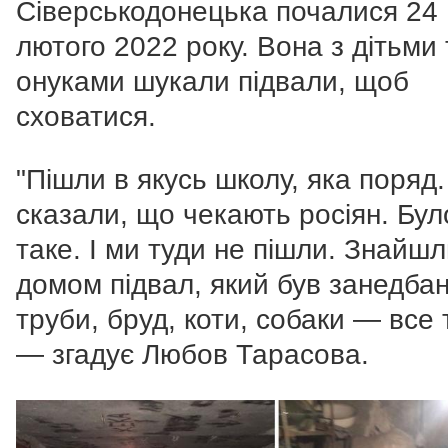
Сіверськодонецька почалися 24
лютого 2022 року. Вона з дітьми 
онуками шукали підвали, щоб
сховатися.
"Пішли в якусь школу, яка поряд.
сказали, що чекають росіян. Бул
таке. І ми туди не пішли. Знайшл
домом підвал, який був занедба
труби, бруд, коти, собаки — все 
— згадує Любов Тарасова.