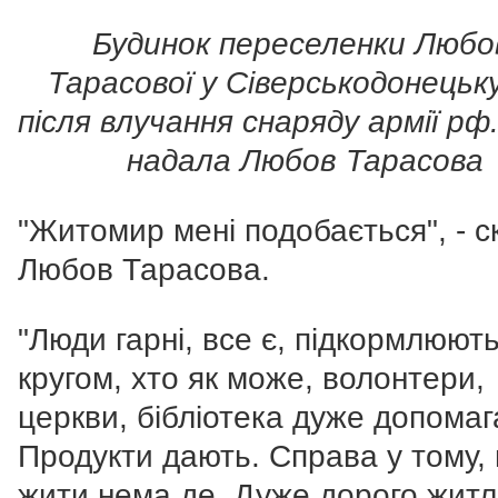
Будинок переселенки Любо
Тарасової у Сіверськодонецьку
після влучання снаряду армії р
надала Любов Тарасова
"Житомир мені подобається", - с
Любов Тарасова.
"Люди гарні, все є, підкормлюють
кругом, хто як може, волонтери,
церкви, бібліотека дуже допомаг
Продукти дають. Справа у тому,
жити нема де. Дуже дорого житло