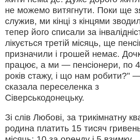
не можемо витягнути. Поки ще з
служив, ми кінці з кінцями зводи
тепер його списали за інвалідніс
лікується третій місяць, ще пенс
призначили і грошей немає. Доч
працює, а ми — пенсіонери, по 
років стажу, і що нам робити?" 
сказала переселенка з
Сіверськодонецьку.
Зі слів Любові, за трикімнатну к
родина платить 15 тисяч гривен
місяць: 10 за оренду і 5 взимку