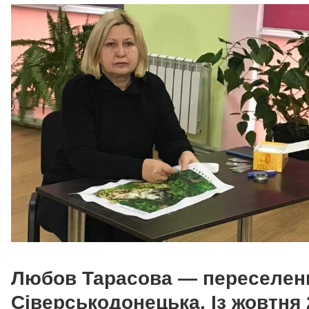
Любов Тарасова — переселенк
Сіверськодонецька. Із жовтня