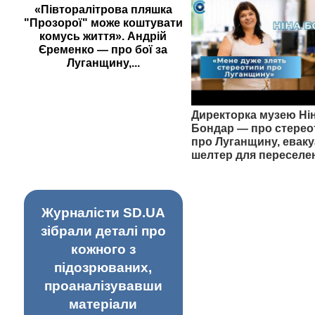
«Півторалітрова пляшка
"Прозорої" може коштувати
комусь життя». Андрій
Єременко — про бої за
Луганщину,...
Директорка музею Ні
Бондар — про стерео
про Луганщину, еваку
шелтер для переселе
Журналісти SD.UA
зібрали деталі про
кожного з
підозрюваних,
проаналізувавши
матеріали