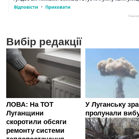
Вибір редакції
ЛОВА: На ТОТ
У Луганську зр
Луганщини
пролунали виб
скоротили обсяги
ремонту системи