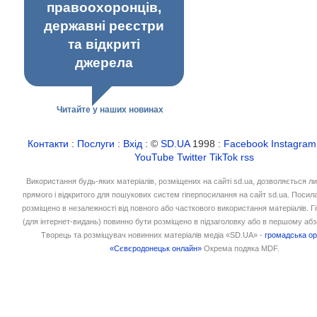
правоохоронців,
державні реєстри
та відкриті
джерела
Читайте у наших новинах
Контакти
:
Послуги
:
Вхід
: ©
SD.UA
1998 :
Facebook
Instagram
YouTube
Twitter
TikTok
rss
Використання будь-яких матеріалів, розміщених на сайті sd.ua, дозволяється л
прямого і відкритого для пошукових систем гіперпосилання на сайт sd.ua. Посил
розміщено в незалежності від повного або часткового використання матеріалів. 
(для інтернет-видань) повинно бути розміщено в підзаголовку або в першому абз
Творець та розміщувач новинних матеріалів медіа «SD.UA» -
громадська ор
«Сєвєродонецьк онлайн»
Окрема подяка MDF.