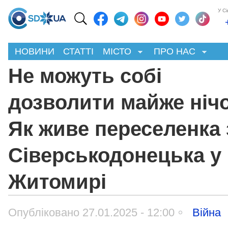
У С
НОВИНИ
СТАТТІ
МІСТО
ПРО НАС
Не можуть собі
дозволити майже нічо
Як живе переселенка 
Сіверськодонецька у
Житомирі
Опубліковано 27.01.2025 - 12:00
Війна