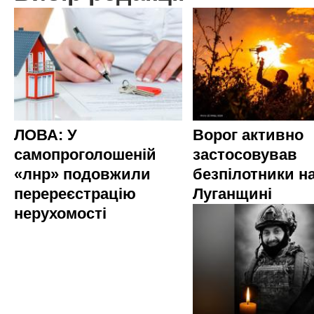
ЛОВА: У
Ворог активно
самопроголошеній
застосовував
«лнр» подовжили
безпілотники н
перереєстрацію
Луганщині
нерухомості