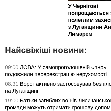
У Чернігові
попрощаються 
полеглим захи
з Луганщини Ан
Лимарем
Найсвіжіші новини:
09:00
ЛОВА: У самопроголошеній «лнр»
подовжили перереєстрацію нерухомості
08:31
Ворог активно застосовував безпіл
на Луганщині
19:00
Батьки загиблих воїнів Лисичансько
громади можуть отримати грошову допом