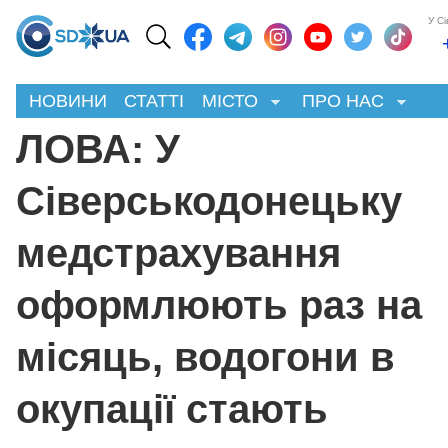
У С
НОВИНИ
СТАТТІ
МІСТО
ПРО НАС
ЛОВА: У
Сіверськодонецьку
медстрахування
оформлюють раз на
місяць, водогони в
окупації стають