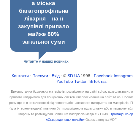
а міська
багатопрофільна
лікарня – на її
закупівлі припало
майже 80%
загальної суми
Читайте у наших новинах
Контакти
:
Послуги
:
Вхід
: ©
SD.UA
1998 :
Facebook
Instagram
YouTube
Twitter
TikTok
rss
Використання будь-яких матеріалів, розміщених на сайті sd.ua, дозволяється л
прямого і відкритого для пошукових систем гіперпосилання на сайт sd.ua. Посил
розміщено в незалежності від повного або часткового використання матеріалів. 
(для інтернет-видань) повинно бути розміщено в підзаголовку або в першому абз
Творець та розміщувач новинних матеріалів медіа «SD.UA» -
громадська ор
«Сєвєродонецьк онлайн»
Окрема подяка MDF.