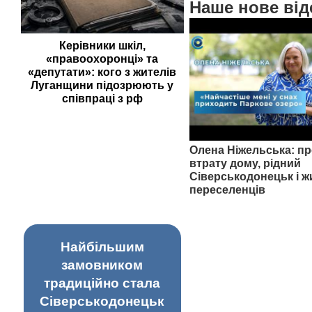
Наше нове від
Керівники шкіл,
«правоохоронці» та
«депутати»: кого з жителів
Луганщини підозрюють у
співпраці з рф
Олена Ніжельська: пр
втрату дому, рідний
Сіверськодонецьк і ж
переселенців
Найбільшим
замовником
традиційно стала
Сіверськодонецьк