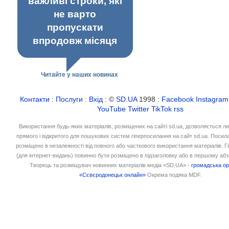
важливі строки, які
не варто
пропускати
впродовж місяця
Читайте у наших новинах
Контакти
:
Послуги
:
Вхід
: ©
SD.UA
1998 :
Facebook
Instagram
YouTube
Twitter
TikTok
rss
Використання будь-яких матеріалів, розміщених на сайті sd.ua, дозволяється л
прямого і відкритого для пошукових систем гіперпосилання на сайт sd.ua. Посил
розміщено в незалежності від повного або часткового використання матеріалів. 
(для інтернет-видань) повинно бути розміщено в підзаголовку або в першому абз
Творець та розміщувач новинних матеріалів медіа «SD.UA» -
громадська ор
«Сєвєродонецьк онлайн»
Окрема подяка MDF.