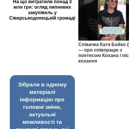
На що витратили понад 3
млн грн: огляд липневих
закупівель у
Сіверськодонецькій громаді
Співачка Катя Бойко (
— про співпрацю з
поетесою Кохана і піс
кохання
Зібрали в одному
матеріалі
інформацію про
головні зміни,
актуальні
можливості та