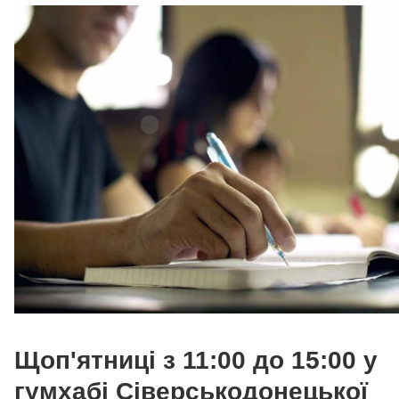
Щоп'ятниці з 11:00 до 15:00 у
гумхабі Сіверськодонецької