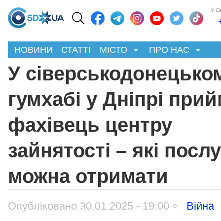
У С
НОВИНИ
СТАТТІ
МІСТО
ПРО НАС
У сіверськодонецько
гумхабі у Дніпрі при
фахівець центру
зайнятості – які посл
можна отримати
Опубліковано 30.01.2025 - 19:00
Війна