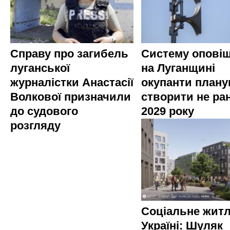
Справу про загибель
Систему опові
луганської
на Луганщині
журналістки Анастасії
окупанти план
Волкової призначили
створити не ра
до судового
2029 року
розгляду
Соціальне житл
Україні: Шуляк