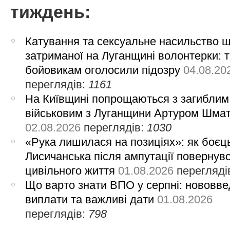
тиждень:
Катування та сексуальне насильство 
затриманої на Луганщині волонтерки: 
бойовикам оголосили підозру
04.08.20
переглядів:
1161
На Київщині попрощаються з загиблим
військовим з Луганщини Артуром Шма
02.08.2026
переглядів:
1030
«Рука лишилася на позиціях»: як боєць
Лисичанська після ампутації повернув
цивільного життя
01.08.2026
перегляді
Що варто знати ВПО у серпні: нововве
виплати та важливі дати
01.08.2026
переглядів:
798