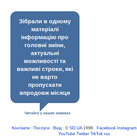
Зібрали в одному
матеріалі
інформацію про
головні зміни,
актуальні
можливості та
важливі строки, які
не варто
пропускати
впродовж місяця
Читайте у наших новинах
Контакти
:
Послуги
:
Вхід
: ©
SD.UA
1998 :
Facebook
Instagram
YouTube
Twitter
TikTok
rss