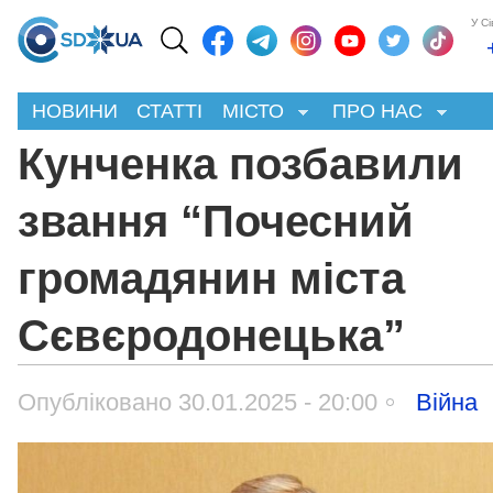
У С
НОВИНИ
СТАТТІ
МІСТО
ПРО НАС
Кунченка позбавили
звання “Почесний
громадянин міста
Сєвєродонецька”
Опубліковано 30.01.2025 - 20:00
Війна