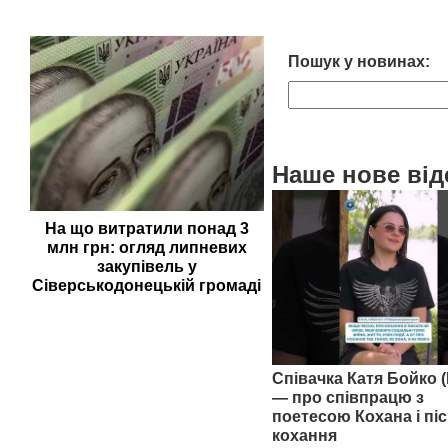
Пошук у новинах:
Наше нове від
На що витратили понад 3
млн грн: огляд липневих
закупівель у
Сіверськодонецькій громаді
Співачка Катя Бойко (
— про співпрацю з
поетесою Кохана і піс
кохання