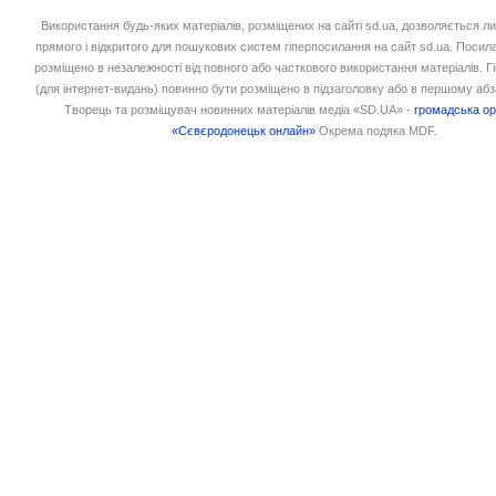
Використання будь-яких матеріалів, розміщених на сайті sd.ua, дозволяється л
прямого і відкритого для пошукових систем гіперпосилання на сайт sd.ua. Посил
розміщено в незалежності від повного або часткового використання матеріалів. 
(для інтернет-видань) повинно бути розміщено в підзаголовку або в першому абз
Творець та розміщувач новинних матеріалів медіа «SD.UA» -
громадська ор
«Сєвєродонецьк онлайн»
Окрема подяка MDF.