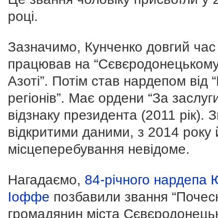
році.
Зазначимо, Кунченко довгий час
працював на “Сєвєродонецьком
Азоті”. Потім став нардепом від “
регіонів”. Має ордени “За заслуги
відзнаку президента (2011 рік). З
відкритими даними, з 2014 року 
місцеперебування невідоме.
Нагадаємо,
84-річного нардепа 
Іоффе
позбавили звання “Почес
громадянин міста Сєвєродонецьк