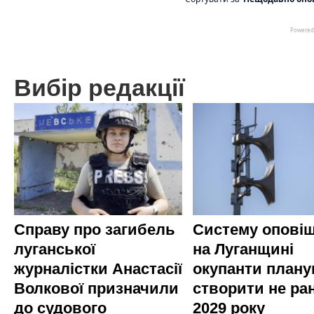
Вибір редакції
Справу про загибель
Систему опові
луганської
на Луганщині
журналістки Анастасії
окупанти план
Волкової призначили
створити не ра
до судового
2029 року