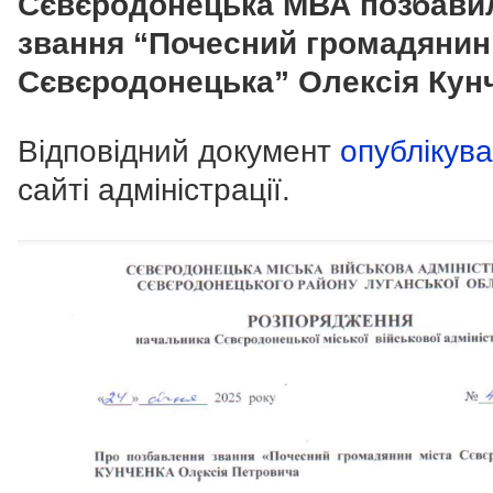
Сєвєродонецька МВА позбави
звання “Почесний громадянин
Сєвєродонецька” Олексія Кун
Відповідний документ
опублікув
сайті адміністрації.