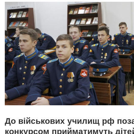
До військових училищ рф поз
конкурсом прийматимуть діте