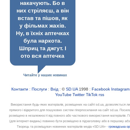
накачують. Бо в
них стріляєш, а він
встав та пішов, як
у фільмах жахів.
Ну, в їхніх аптечках
була наркота.
Шприц та джгут. І
ото вся аптечка
Читайте у наших новинах
Контакти
:
Послуги
:
Вхід
: ©
SD.UA
1998 :
Facebook
Instagram
YouTube
Twitter
TikTok
rss
Використання будь-яких матеріалів, розміщених на сайті sd.ua, дозволяється л
прямого і відкритого для пошукових систем гіперпосилання на сайт sd.ua. Посил
розміщено в незалежності від повного або часткового використання матеріалів. 
(для інтернет-видань) повинно бути розміщено в підзаголовку або в першому абз
Творець та розміщувач новинних матеріалів медіа «SD.UA» -
громадська ор