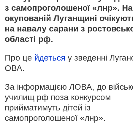
з самопроголошеної «лнр». На
окупованій Луганщині очікуют
на навалу сарани з ростовськ
області рф.
Про це
йдеться
у зведенні Луган
ОВА.
За інформацією ЛОВА, до військ
училищ рф поза конкурсом
прийматимуть дітей із
самопроголошеної «лнр».