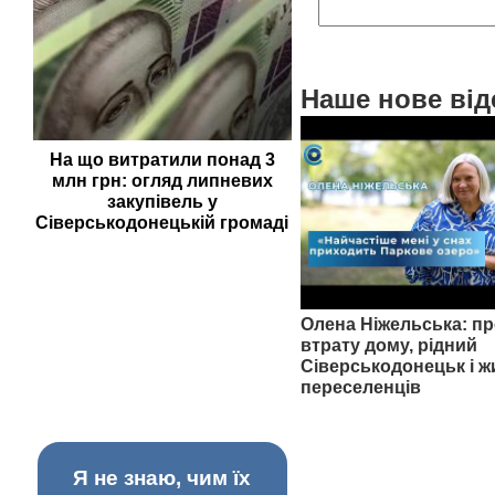
Наше нове від
На що витратили понад 3
млн грн: огляд липневих
закупівель у
Сіверськодонецькій громаді
Олена Ніжельська: пр
втрату дому, рідний
Сіверськодонецьк і ж
переселенців
Я не знаю, чим їх