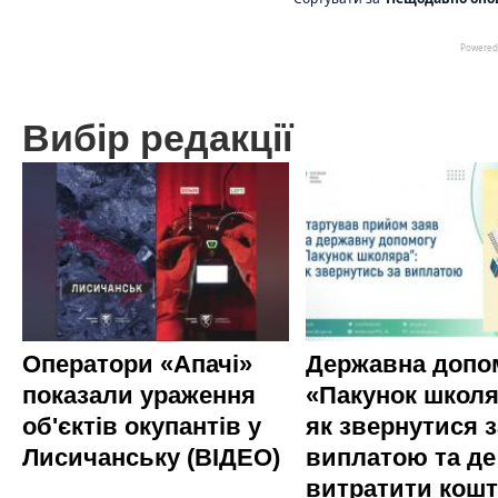
Вибір редакції
Оператори «Апачі»
Державна допо
показали ураження
«Пакунок школя
об'єктів окупантів у
як звернутися з
Лисичанську (ВІДЕО)
виплатою та де
витратити кош