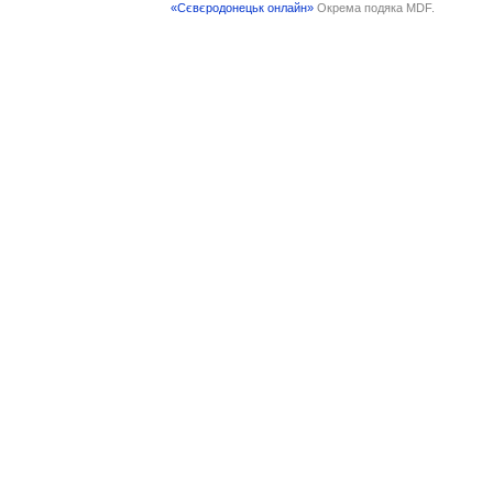
«Сєвєродонецьк онлайн»
Окрема подяка MDF.