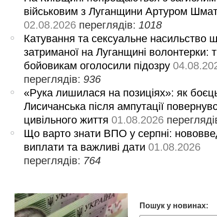
військовим з Луганщини Артуром Шма
02.08.2026
переглядів:
1018
Катування та сексуальне насильство 
затриманої на Луганщині волонтерки: 
бойовикам оголосили підозру
04.08.20
переглядів:
936
«Рука лишилася на позиціях»: як боєць
Лисичанська після ампутації повернув
цивільного життя
01.08.2026
перегляді
Що варто знати ВПО у серпні: нововве
виплати та важливі дати
01.08.2026
переглядів:
764
Пошук у новинах: