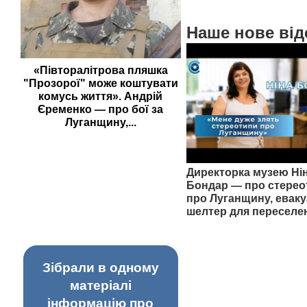
Наше нове від
«Півторалітрова пляшка
"Прозорої" може коштувати
комусь життя». Андрій
Єременко — про бої за
Луганщину,...
Директорка музею Ні
Бондар — про стерео
про Луганщину, еваку
шелтер для переселе
Зібрали в одному
матеріалі
інформацію про