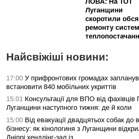
ЛОВА: На ТОТ
Луганщини
скоротили обся
ремонту систе
теплопостачан
Найсвіжіші новини:
17:00
У прифронтових громадах заплану
встановити 840 мобільних укриттів
15:01
Консультації для ВПО від фахівців
Луганщини наступного тижня: де й коли
15:00
Від евакуації двадцятьох собак до 
бізнесу: як кінологиня з Луганщини відкри
Дніпрі хендлінг-зал із...