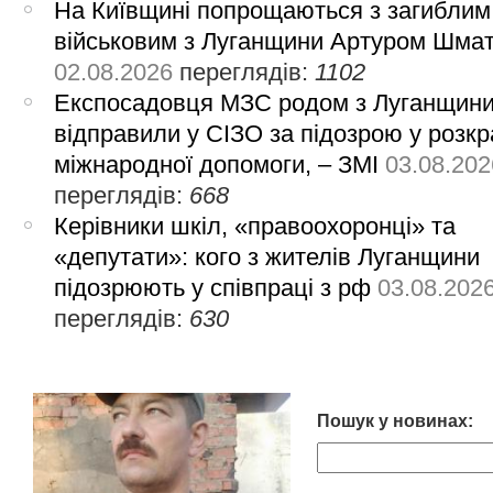
На Київщині попрощаються з загиблим
військовим з Луганщини Артуром Шма
02.08.2026
переглядів:
1102
Експосадовця МЗС родом з Луганщин
відправили у СІЗО за підозрою у розкр
міжнародної допомоги, – ЗМІ
03.08.202
переглядів:
668
Керівники шкіл, «правоохоронці» та
«депутати»: кого з жителів Луганщини
підозрюють у співпраці з рф
03.08.202
переглядів:
630
Пошук у новинах: