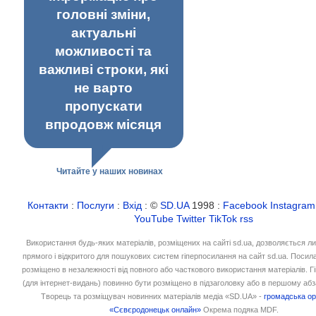
головні зміни,
актуальні
можливості та
важливі строки, які
не варто
пропускати
впродовж місяця
Читайте у наших новинах
Контакти
:
Послуги
:
Вхід
: ©
SD.UA
1998 :
Facebook
Instagram
YouTube
Twitter
TikTok
rss
Використання будь-яких матеріалів, розміщених на сайті sd.ua, дозволяється л
прямого і відкритого для пошукових систем гіперпосилання на сайт sd.ua. Посил
розміщено в незалежності від повного або часткового використання матеріалів. 
(для інтернет-видань) повинно бути розміщено в підзаголовку або в першому абз
Творець та розміщувач новинних матеріалів медіа «SD.UA» -
громадська ор
«Сєвєродонецьк онлайн»
Окрема подяка MDF.