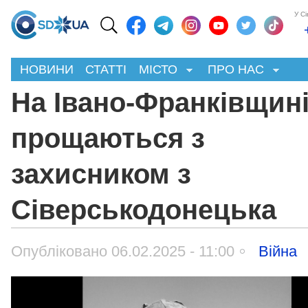
У С
НОВИНИ
СТАТТІ
МІСТО
ПРО НАС
На Івано-Франківщин
прощаються з
захисником з
Сіверськодонецька
Опубліковано 06.02.2025 - 11:00
Війна