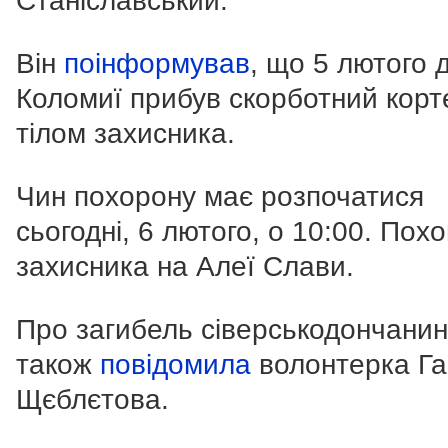
Станіславський.
Він
поінформував
, що 5 лютого 
Коломиї прибув скорботний корт
тілом захисника.
Чин похорону має розпочатися
сьогодні, 6 лютого, о 10:00. Пох
захисника на Алеї Слави.
Про загибель сіверськодончани
також
повідомила
волонтерка Га
Щєблєтова.