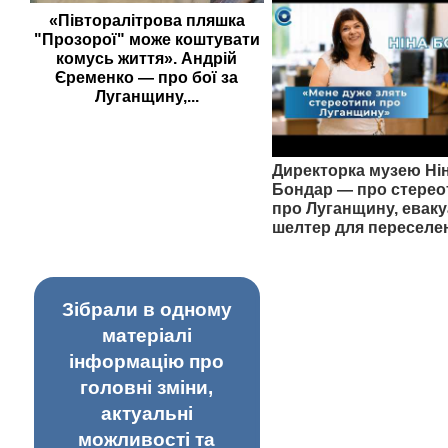
«Півторалітрова пляшка
"Прозорої" може коштувати
комусь життя». Андрій
Єременко — про бої за
Луганщину,...
Директорка музею Ні
Бондар — про стерео
про Луганщину, еваку
шелтер для переселе
Зібрали в одному
матеріалі
інформацію про
головні зміни,
актуальні
можливості та