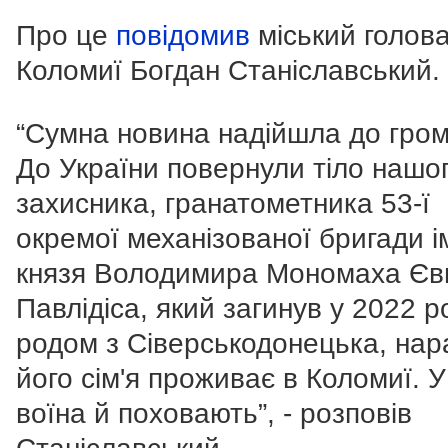
Про це
повідомив
міський голов
Коломиї Богдан Станіславський.
“Сумна новина надійшла до гро
До України повернули тіло нашо
захисника, гранатометника 53-ї
окремої механізованої бригади і
князя Володимира Мономаха Єв
Павлідіса, який загинув у 2022 ро
родом з Сіверськодонецька, нар
його сім'я проживає в Коломиї. У
воїна й поховають”, - розповів