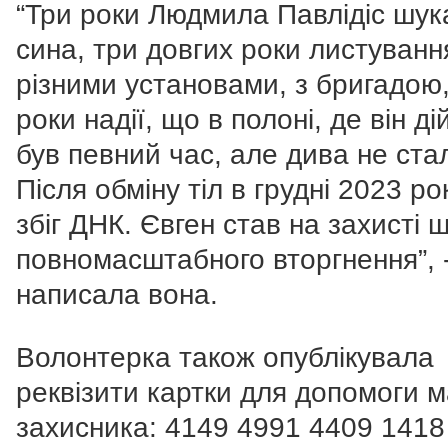
“Три роки Людмила Павлідіс шук
сина, три довгих роки листуванн
різними установами, з бригадою,
роки надії, що в полоні, де він ді
був певний час, але дива не ста
Після обміну тіл в грудні 2023 ро
збіг ДНК. Євген став на захисті 
повномасштабного вторгнення”, 
написала вона.
Волонтерка також опублікувала
реквізити картки для допомоги м
захисника: 4149 4991 4409 1418