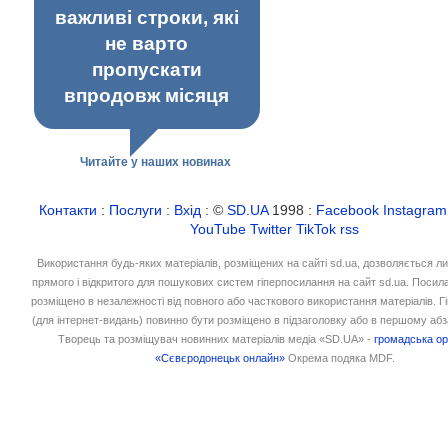
важливі строки, які
не варто
пропускати
впродовж місяця
Читайте у наших новинах
Контакти
:
Послуги
:
Вхід
: ©
SD.UA
1998 :
Facebook
Instagram
YouTube
Twitter
TikTok
rss
Використання будь-яких матеріалів, розміщених на сайті sd.ua, дозволяється л
прямого і відкритого для пошукових систем гіперпосилання на сайт sd.ua. Посил
розміщено в незалежності від повного або часткового використання матеріалів. 
(для інтернет-видань) повинно бути розміщено в підзаголовку або в першому абз
Творець та розміщувач новинних матеріалів медіа «SD.UA» -
громадська ор
«Сєвєродонецьк онлайн»
Окрема подяка MDF.