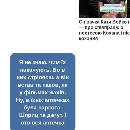
Співачка Катя Бойко (
— про співпрацю з
поетесою Кохана і піс
кохання
Я не знаю, чим їх
накачують. Бо в
них стріляєш, а він
встав та пішов, як
у фільмах жахів.
Ну, в їхніх аптечках
була наркота.
Шприц та джгут. І
ото вся аптечка