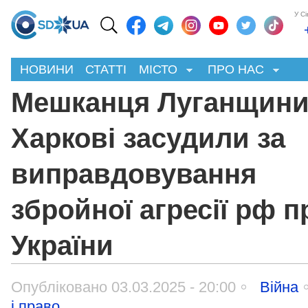
У С
НОВИНИ
СТАТТІ
МІСТО
ПРО НАС
Мешканця Луганщини
Харкові засудили за
виправдовування
збройної агресії рф п
України
Опубліковано 03.03.2025 - 20:00
Війна
і право