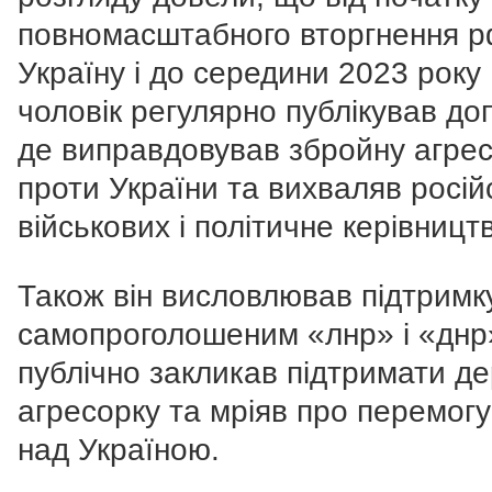
повномасштабного вторгнення р
Україну і до середини 2023 року
чоловік регулярно публікував до
де виправдовував збройну агре
проти України та вихваляв росій
військових і політичне керівницт
Також він висловлював підтримк
самопроголошеним «лнр» і «днр
публічно закликав підтримати д
агресорку та мріяв про перемогу 
над Україною.