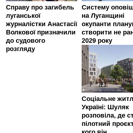
Справу про загибель
Систему опові
луганської
на Луганщині
журналістки Анастасії
окупанти план
Волкової призначили
створити не ра
до судового
2029 року
розгляду
Соціальне житл
Україні: Шуляк
розповіла, де с
пілотний проєкт
кого він