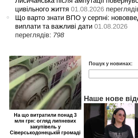
Лисичанська після ампутації повернув
цивільного життя
01.08.2026
перегляді
Що варто знати ВПО у серпні: нововве
виплати та важливі дати
01.08.2026
переглядів:
798
Пошук у новинах:
Наше нове від
На що витратили понад 3
млн грн: огляд липневих
закупівель у
Сіверськодонецькій громаді