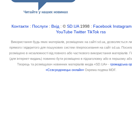
Читайте у наших новинах
Контакти
:
Послуги
:
Вхід
: ©
SD.UA
1998 :
Facebook
Instagram
YouTube
Twitter
TikTok
rss
Використання будь-яких матеріалів, розміщених на сайті sd.ua, дозволяється л
прямого і відкритого для пошукових систем гіперпосилання на сайт sd.ua. Посил
розміщено в незалежності від повного або часткового використання матеріалів. 
(для інтернет-видань) повинно бути розміщено в підзаголовку або в першому абз
Творець та розміщувач новинних матеріалів медіа «SD.UA» -
громадська ор
«Сєвєродонецьк онлайн»
Окрема подяка MDF.